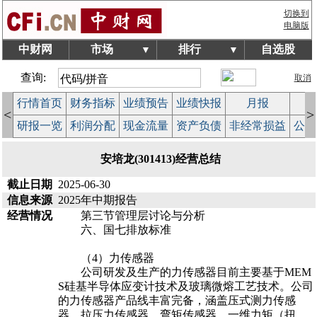
切换到
电脑版
中财网
市场
排行
自选股
▼
▼
查询:
取消
行情首页
财务指标
业绩预告
业绩快报
月报
减
<
>
研报一览
利润分配
现金流量
资产负债
非经常损益
公司
安培龙(301413)经营总结
截止日期
2025-06-30
信息来源
2025年中期报告
经营情况
第三节管理层讨论与分析
六、国七排放标准
（4）力传感器
公司研发及生产的力传感器目前主要基于MEM
S硅基半导体应变计技术及玻璃微熔工艺技术。公司
的力传感器产品线丰富完备，涵盖压式测力传感
器、拉压力传感器、弯矩传感器、一维力矩（扭