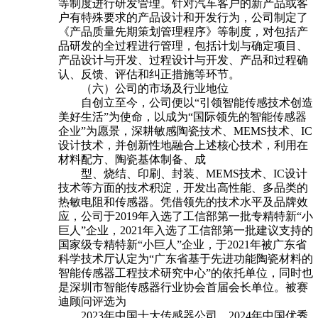
等制度进行研发管理。针对汽车客户的新产品或客
户有特殊要求的产品设计和开发行为，公司制定了
《产品质量先期策划管理程序》等制度，对包括产
品研发的全过程进行管理，包括计划与确定项目、
产品设计与开发、过程设计与开发、产品和过程确
认、反馈、评估和纠正措施等环节。
（六）公司的市场及行业地位
自创立至今，公司便以“引领智能传感技术创造
美好生活”为使命，以成为“国际领先的智能传感器
企业”为愿景，深耕敏感陶瓷技术、MEMS技术、IC
设计技术，并创新性地融合上述核心技术，利用在
材料配方、陶瓷基体制备、成
型、烧结、印刷、封装、MEMS技术、IC设计
技术等方面的技术积淀，开发出高性能、多品类的
热敏电阻和传感器。凭借领先的技术水平及品牌效
应，公司于2019年入选了工信部第一批专精特新“小
巨人”企业，2021年入选了工信部第一批建议支持的
国家级专精特新“小巨人”企业，于2021年被广东省
科学技术厅认定为“广东省基于先进功能陶瓷材料的
智能传感器工程技术研究中心”的依托单位，同时也
是深圳市智能传感器行业协会首届会长单位。被赛
迪顾问评选为
2023年中国十大传感器公司、2024年中国优秀