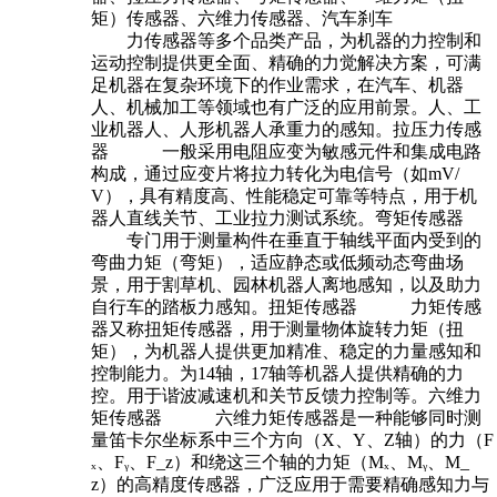
矩）传感器、六维力传感器、汽车刹车
力传感器等多个品类产品，为机器的力控制和
运动控制提供更全面、精确的力觉解决方案，可满
足机器在复杂环境下的作业需求，在汽车、机器
人、机械加工等领域也有广泛的应用前景。人、工
业机器人、人形机器人承重力的感知。拉压力传感
器 一般采用电阻应变为敏感元件和集成电路
构成，通过应变片将拉力转化为电信号（如mV/
V），具有精度高、性能稳定可靠等特点，用于机
器人直线关节、工业拉力测试系统。弯矩传感器
专门用于测量构件在垂直于轴线平面内受到的
弯曲力矩（弯矩），适应静态或低频动态弯曲场
景，用于割草机、园林机器人离地感知，以及助力
自行车的踏板力感知。扭矩传感器 力矩传感
器又称扭矩传感器，用于测量物体旋转力矩（扭
矩），为机器人提供更加精准、稳定的力量感知和
控制能力。为14轴，17轴等机器人提供精确的力
控。用于谐波减速机和关节反馈力控制等。六维力
矩传感器 六维力矩传感器是一种能够同时测
量笛卡尔坐标系中三个方向（X、Y、Z轴）的力（F
ₓ、Fᵧ、F_z）和绕这三个轴的力矩（Mₓ、Mᵧ、M_
z）的高精度传感器，广泛应用于需要精确感知力与