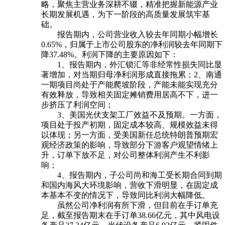
略，聚焦主营业务深耕不辍，精准把握新能源产业
长期发展机遇，为下一阶段的高质量发展筑牢基
础。
报告期内，公司营业收入较去年同期小幅增长
0.65%，归属于上市公司股东的净利润较去年同期下
降37.48%。利润下降的主要原因如下：
1、报告期内，外汇锁汇等非经常性损失同比显
著增加，对当期归母净利润形成直接拖累；2、南通
一期项目尚处于产能爬坡阶段，产能未能实现充分
有效释放，导致相关固定摊销费用居高不下，进一
步挤压了利润空间；
3、美国光伏支架工厂效益不及预期。一方面，
项目处于投产初期，固定成本较高、规模效益未得
以体现；另一方面，受美国新任总统特朗普预期宏
观经济政策的影响，导致部分下游客户观望情绪上
升，订单下放不足，对公司整体利润产生不利影
响；
4、报告期内，子公司尚和海工受长期合同到期
和国内海风大环境影响，营收下滑明显，在固定成
本基本不变的情况下，导致同比利润大幅降低。
虽然公司净利润有所下滑，但目前在手订单充
足，截至报告期末在手订单38.66亿元，其中风电设