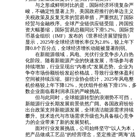
与之形成鲜明对比的是，国际经济环境复杂严
峻，不确定性显著上升。美国政府推行的单边主义
关税政策及反复无常的贸易举措，严重扰乱了国际
经贸与金融秩序。全球产业链供应链受阻，跨国投
资大幅萎缩，国际贸易总额同比下滑5.2%。国际货
币基金组织（IMF）发布的《世界经济展望报告》
显示，2025年全球经济增长率仅为2.8%，较上年下
降0.8个百分点，全球经济增长动能被显著削弱。
在新能源领域，风电、光伏行业竞争步入白热
化阶段。随着新能源产业的快速发展，市场参与者
持续增加，行业呈现出“内卷式”发展态势。企业为
争夺市场份额纷纷发起价格战，导致行业整体盈利
空间被持续压缩。据行业协会统计，2025年风电整
机价格较上年下降12%，光伏组件价格下滑15%，多
数企业面临着利润承压的严峻挑战。
但与此同时，全球能源转型的浪潮势不可挡，
新能源行业长期发展前景依然广阔。各国政府纷纷
出台政策支持新能源发展，全球清洁能源需求持续
攀升。技术迭代与市场需求升级也为具备核心竞争
力的企业带来了新的发展契机。
面对行业发展挑战，公司始终坚守“以人为本，
把产品做成工艺品”的经营理念，坚定推进“两海”战