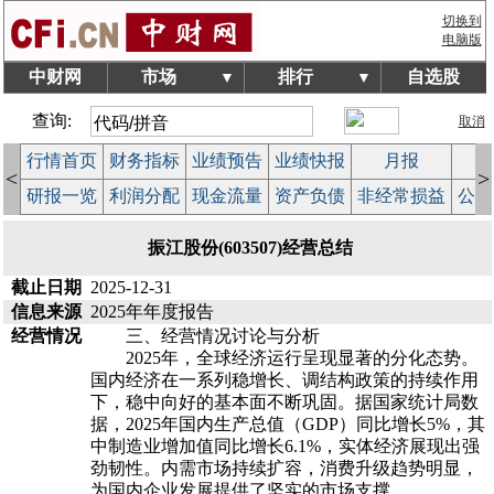
切换到
电脑版
中财网
市场
排行
自选股
▼
▼
查询:
取消
行情首页
财务指标
业绩预告
业绩快报
月报
减
<
>
研报一览
利润分配
现金流量
资产负债
非经常损益
公司
振江股份(603507)经营总结
截止日期
2025-12-31
信息来源
2025年年度报告
经营情况
三、经营情况讨论与分析
2025年，全球经济运行呈现显著的分化态势。
国内经济在一系列稳增长、调结构政策的持续作用
下，稳中向好的基本面不断巩固。据国家统计局数
据，2025年国内生产总值（GDP）同比增长5%，其
中制造业增加值同比增长6.1%，实体经济展现出强
劲韧性。内需市场持续扩容，消费升级趋势明显，
为国内企业发展提供了坚实的市场支撑。