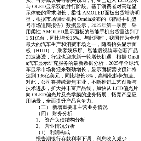
实、可穿戴设备等新兴领域，行业已进入 LCD显示
与 OLED显示双轨并行阶段。基于消费者对高端显
示体验的需求增长，柔性 AMOLED面板出货增势明
显，根据市场调研机构 Omdia发布的《智能手机型
号市场追踪报告》数据显示，2025年第一季度，采
用柔性 AMOLED显示面板的智能手机出货量达到了
1.51亿台，同比增长15%。与此同时，我国作为全球
最大的汽车生产和消费市场之一，随着抬头显示面
板（HUD）、乘客娱乐屏、智能后视镜等创新产品
加速渗透，行业也迎来新一轮增长机遇。根据 Omdi
a汽车显示研究服务的最新数据分析，2025年全球汽
车显示市场将迎来强劲增长，显示面板营收预计将
达到 136亿美元，同比增长 8%，高端化趋势加速。
对此，公司将持续聚焦主业，不断推进工艺创新与
技术进步，扩大并丰富产品线，加快从 LCD偏光片
向 OLED偏光片及光学膜的业务拓展，拓宽产品应
用场景，全面提升产品竞争力。
（三） 新增重要非主营业务情况
（四） 财务分析
1、 资产负债结构分析
2、 营业情况分析
（1） 利润构成
报告期银行存款利率下调，利息收入减少；