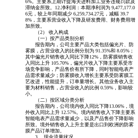
6%。主要系上期计提海关进料加工业务违规罚款及
滞纳金所致。12.净利润：本期净利润为 9,477,177.0
6元，较上年同期减少 6,259,734.27元，减幅 39.7
8%，主要系营业收入下降及研发费用、财务费用增
加所致。
（2） 收入构成
（一）按产品类别分析
报告期内，公司主要产品大类包括偏光片、防
雾膜，占营业收入的比例分别为 91.35%和 8.05%；
其中偏光片销售收入同比下降12%，防雾膜销售收
入同比上升 105.70%，偏光片收入下降主要系受市
场竞争影响，产品售价有所下降，同时智能电表产
品需求量减少；防雾膜收入增长主要系受防雾膜工
艺改进，性能提升，订单量增长。其他业务收入主
要为材料销售，占营业收入的比例 0.59%，影响较
小。
（二）按区域分类分析
报告期内，公司境内收入同比下降13.06%，境
外收入同比上升 12.57%。境内销售收入下降主要系
智能电表产品需求量减少，以及产品售价下降影响
所致。境外销售收入上升主要是出口到欧洲的防雾
膜产品订单增加。
3、 现金流量状况