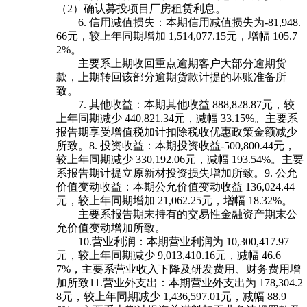
（2）确认募投项目厂房租赁利息。
6. 信用减值损失：本期信用减值损失为-81,948.
66元，较上年同期增加 1,514,077.15元，增幅 105.7
2%。
主要系上期收回重点逾期客户大部分逾期货
款，上期转回该部分逾期货款计提的坏账准备所
致。
7. 其他收益：本期其他收益 888,828.87元，较
上年同期减少 440,821.34元，减幅 33.15%。主要系
报告期享受增值税加计扣除税收优惠政策金额减少
所致。8. 投资收益：本期投资收益-500,800.44元，
较上年同期减少 330,192.06元，减幅 193.54%。主要
系报告期计提立原新材投资损失增加所致。9. 公允
价值变动收益：本期公允价值变动收益 136,024.44
元，较上年同期增加 21,062.25元，增幅 18.32%。
主要系报告期末持有的交易性金融资产期末公
允价值变动增加所致。
10.营业利润：本期营业利润为 10,300,417.97
元，较上年同期减少 9,013,410.16元，减幅 46.6
7%，主要系营业收入下降及研发费用、财务费用增
加所致11.营业外支出：本期营业外支出为 178,304.2
8元，较上年同期减少 1,436,597.01元，减幅 88.9