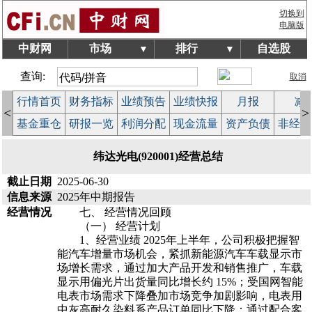
切换到
电脑版
中财网
市场
排行
自选股
▼
▼
查询:
取消
行情首页
财务指标
业绩预告
业绩快报
月报
减
<
>
基金重仓
研报一览
利润分配
现金流量
资产负债
非经常
纬达光电(920001)经营总结
截止日期
2025-06-30
信息来源
2025年中期报告
经营情况
七、 经营情况回顾
（一） 经营计划
1、经营业绩 2025年上半年，公司积极把握智
能汽车增量市场机会，紧抓新能源汽车车载显示市
场增长需求，通过加大产品开发和销售推广，车载
显示用偏光片出货量同比增长约 15%；受国网智能
电表市场需求下降叠加市场竞争加剧影响，电表用
中灰高耐久染料系产品订单同比下降；通过配合客