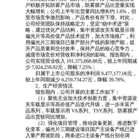
户积极开拓防雾产品市场，防雾膜产品出货量实现
大幅增长；公司上半年出货量同比增长约 1.6%，但
受市场竞争激烈影响，产品售价有所下滑。对此，
公司经营团队保持战略定力，坚定“稳中求进”策
略，通过优化产品结构，集中资源攻关车载显示用
偏光片等高价值产品技术提升，加大市场推广，利
用偏光片三期项目已量产部分产线的新增产能，提
升产品质量和交付效率，保持产品的核心竞争力，
减缓市场竞价对营收和净利润的影响。报告期内，
公司实现营业收入 101,375,668.88元，较上年同期减
少 7,924,259.92元，降幅 7.25%；
归属于上市公司股东的净利润 9,477,177.06元，
较上年同期减少 6,259,734.27元，降幅 39.78%。
2、生产经营情况
报告期内，公司开展的主要工作如下：
（1）聚焦主业加大技术创新力度，集中资源攻
关车载显示等高价值产品迭代升级，进一步丰富产
品系列，车载显示用 VA系列、TSY系列、防雾膜产
品出货较同比增加。
（2）强化项目管理，推动设备更新、推进数字
化变革，偏光片三期建设项目国产主设备产线已进
入量产爬坡阶段，两条进口主设备产线分别在调