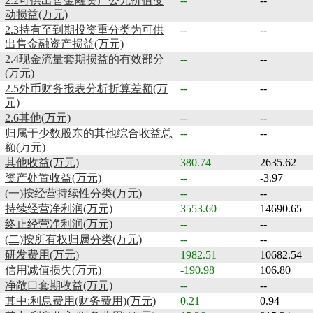
2.2可供出售金融资产公允价值变
--
--
动损益(万元)
2.3持有至到期投资重分类为可供
--
--
出售金融资产损益(万元)
2.4现金流量套期损益的有效部分
--
--
(万元)
2.5外币财务报表分析折算差额(万
--
--
元)
2.6其他(万元)
--
--
归属于少数股东的其他综合收益总
--
--
额(万元)
其他收益(万元)
380.74
2635.62
资产处置收益(万元)
--
-3.97
(一)按经营持续性分类(万元)
--
--
持续经营净利润(万元)
3553.60
14690.65
终止经营净利润(万元)
--
--
(二)按所有权归属分类(万元)
--
--
研发费用(万元)
1982.51
10682.54
信用减值损失(万元)
-190.98
106.80
净敞口套期收益(万元)
--
--
其中:利息费用(财务费用)(万元)
0.21
0.94