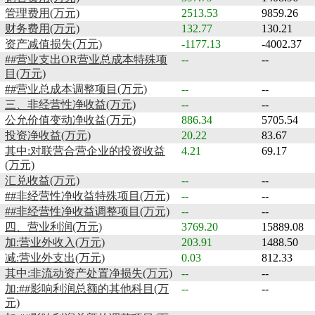
管理费用(万元)
2513.53
9859.26
财务费用(万元)
132.77
130.21
资产减值损失(万元)
-1177.13
-4002.37
##营业支出OR营业总成本特殊项
--
--
目(万元)
##营业总成本调整项目(万元)
--
--
三、非经营性净收益(万元)
--
--
公允价值变动净收益(万元)
886.34
5705.54
投资净收益(万元)
20.22
83.67
其中:对联营合营企业的投资收益
4.21
69.17
(万元)
汇兑收益(万元)
--
--
##非经营性净收益特殊项目(万元)
--
--
##非经营性净收益调整项目(万元)
--
--
四、营业利润(万元)
3769.20
15889.08
加:营业外收入(万元)
203.91
1488.50
减:营业外支出(万元)
0.03
812.33
其中:非流动资产处置净损失(万元)
--
--
加:##影响利润总额的其他科目(万
--
--
元)