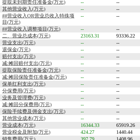
提取未到期责任准备金(万元)
--
--
其他营业收入(万元)
--
--
##营业收入OR营业总收入特殊项
--
--
目(万元)
##营业收入调整项目(万元)
--
--
二、营业总成本(万元)
23163.31
93336.22
营业支出(万元)
--
--
退保金(万元)
--
--
赔付支出(万元)
--
--
减:摊回赔付支出(万元)
--
--
提取保险责任准备金(万元)
--
--
减:摊回保险责任准备金(万元)
--
--
保单红利支出(万元)
--
--
分保费用(万元)
--
--
业务及管理费(万元)
--
--
减:摊回分保费用(万元)
--
--
保险手续费及佣金支出(万元)
--
--
其他营业成本(万元)
--
--
营业成本(万元)
16344.33
65919.26
营业税金及附加(万元)
424.27
1440.44
销售费用(万元)
397.79
1408.96