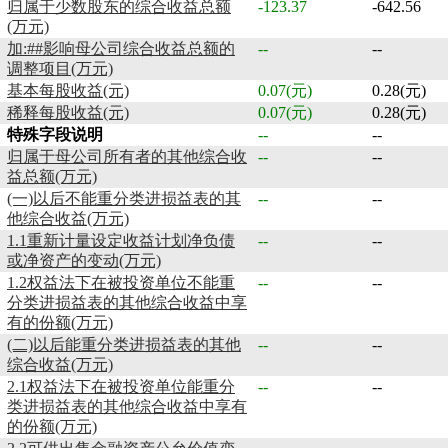
归属于少数股东的综合收益总额
-123.37
-642.56
(万元)
加:##影响母公司综合收益总额的
--
--
调整项目(万元)
基本每股收益(元)
0.07(元)
0.28(元)
稀释每股收益(元)
0.07(元)
0.28(元)
特殊字段说明
--
--
归属于母公司所有者的其他综合收
--
--
益总额(万元)
(一)以后不能重分类进损益表的其
--
--
他综合收益(万元)
1.1重新计量设定收益计划净负债
--
--
或净资产的变动(万元)
1.2权益法下在被投资单位不能重
--
--
分类进损益表的其他综合收益中享
有的份额(万元)
(二)以后能重分类进损益表的其他
--
--
综合收益(万元)
2.1权益法下在被投资单位能重分
--
--
类进损益表的其他综合收益中享有
的份额(万元)