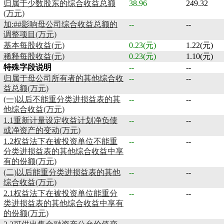
归属于少数股东的综合收益总额
38.96
249.32
(万元)
加:##影响母公司综合收益总额的
--
--
调整项目(万元)
基本每股收益(元)
0.23(元)
1.22(元)
稀释每股收益(元)
0.23(元)
1.10(元)
特殊字段说明
--
--
归属于母公司所有者的其他综合收
--
--
益总额(万元)
(一)以后不能重分类进损益表的其
--
--
他综合收益(万元)
1.1重新计量设定收益计划净负债
--
--
或净资产的变动(万元)
1.2权益法下在被投资单位不能重
--
--
分类进损益表的其他综合收益中享
有的份额(万元)
(二)以后能重分类进损益表的其他
--
--
综合收益(万元)
2.1权益法下在被投资单位能重分
--
--
类进损益表的其他综合收益中享有
的份额(万元)