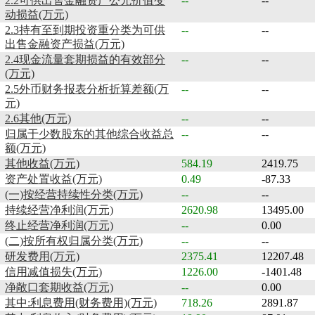
2.2可供出售金融资产公允价值变
--
--
动损益(万元)
2.3持有至到期投资重分类为可供
--
--
出售金融资产损益(万元)
2.4现金流量套期损益的有效部分
--
--
(万元)
2.5外币财务报表分析折算差额(万
--
--
元)
2.6其他(万元)
--
--
归属于少数股东的其他综合收益总
--
--
额(万元)
其他收益(万元)
584.19
2419.75
资产处置收益(万元)
0.49
-87.33
(一)按经营持续性分类(万元)
--
--
持续经营净利润(万元)
2620.98
13495.00
终止经营净利润(万元)
--
0.00
(二)按所有权归属分类(万元)
--
--
研发费用(万元)
2375.41
12207.48
信用减值损失(万元)
1226.00
-1401.48
净敞口套期收益(万元)
--
0.00
其中:利息费用(财务费用)(万元)
718.26
2891.87