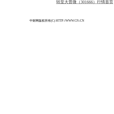
转至大普微（301666）行情首页
中财网版权所有(C) HTTP://WWW.CFi.CN