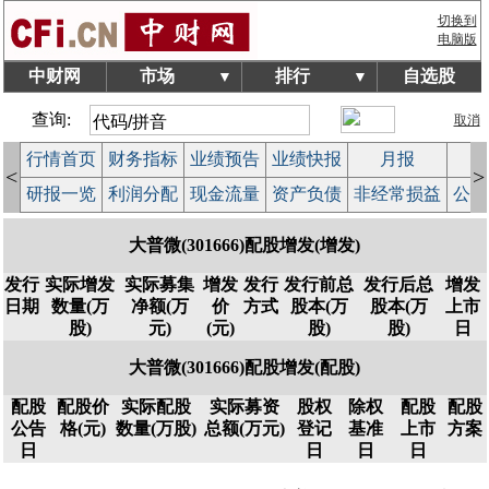
切换到
电脑版
中财网
市场
排行
自选股
▼
▼
查询:
取消
行情首页
财务指标
业绩预告
业绩快报
月报
减
<
>
研报一览
利润分配
现金流量
资产负债
非经常损益
公司
大普微(301666)配股增发(增发)
发行
实际增发
实际募集
增发
发行
发行前总
发行后总
增发
日期
数量(万
净额(万
价
方式
股本(万
股本(万
上市
股)
元)
(元)
股)
股)
日
大普微(301666)配股增发(配股)
配股
配股价
实际配股
实际募资
股权
除权
配股
配股
公告
格(元)
数量(万股)
总额(万元)
登记
基准
上市
方案
日
日
日
日