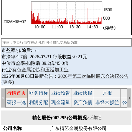
注意：本页行情存在延时,即时价格以交易所为准
市盈率/扣除后:--/--
市净率:1.7倍 2026-03-31 每股收益:-0.21元
中位市盈率/扣除后:39.2倍/45.0倍
行业:
有色金属冶炼和压延加工业
2026年08月03日最新公告：
2026年第二次临时股东会决议公告
(更多)
行情首页
财务指标
业绩预告
业绩快报
月报
减
<
>
研报一览
利润分配
现金流量
资产负债
非经常损益
公司
精艺股份(002295)公司概况
>>详细
公司名称
广东精艺金属股份有限公司