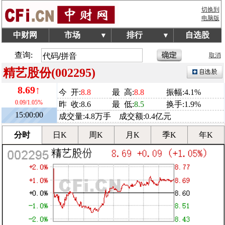
切换到
电脑版
中财网
市场
排行
自选股
▼
▼
查询:
取消
精艺股份(002295)
8.69↑
今 开:
8.8
最 高:
8.8
振幅:4.1%
0.09/1.05%
昨 收:8.6
最 低:
8.5
换手:1.9%
15:00:00
成交量:4.8万手 成交额:0.4亿元
分时
日K
周K
月K
季K
年K