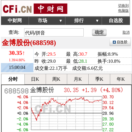
切换到
电脑版
中财网
市场
排行
自选股
▼
▼
查询:
取消
金博股份(688598)
30.35↑
今 开:
29.5
最 高:
30.7
振幅:8.9%
1.39/4.80%
昨 收:29.0
最 低:
28.1
换手:10.8%
15:00:04
成交量:22.1万手 成交额:6.6亿元
分时
日K
周K
月K
季K
年K