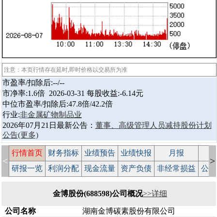
注意：本页行情存在延时,即时价格以交易所为准
市盈率/扣除后:--/--
市净率:1.6倍 2026-03-31 每股收益:-6.14元
中位市盈率/扣除后:47.8倍/42.2倍
行业:
非金属矿物制品业
2026年07月21日最新公告：
董事、高级管理人员减持股份计划
公告
(更多)
行情首页
财务指标
业绩预告
业绩快报
月报
减
<
>
研报一览
利润分配
现金流量
资产负债
非经常损益
公司
金博股份(688598)公司概况
>>详细
公司名称
湖南金博碳素股份有限公司