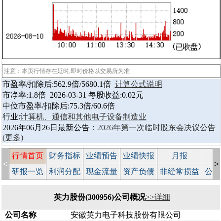
注意：本页行情存在延时,即时价格以交易所为准
市盈率/扣除后:562.9倍/5680.1倍
计算公式说明
市净率:1.8倍 2026-03-31 每股收益:0.02元
中位市盈率/扣除后:75.3倍/60.6倍
行业:
计算机、通信和其他电子设备制造业
2026年06月26日最新公告：
2026年第一次临时股东会决议公告
(更多)
行情首页
财务指标
业绩预告
业绩快报
月报
减
<
>
研报一览
利润分配
现金流量
资产负债
非经常损益
公司
英力股份(300956)公司概况
>>详细
公司名称
安徽英力电子科技股份有限公司