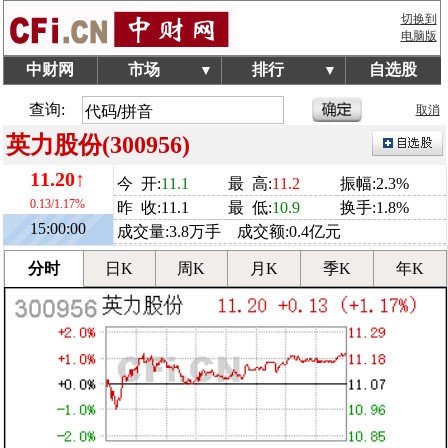
切换到
电脑版
中财网
市场
排行
自选股
▼
▼
查询:
取消
英力股份(300956)
11.20↑
今 开:
11.1
最 高:
11.2
振幅:2.3%
0.13/1.17%
昨 收:11.1
最 低:
10.9
换手:1.8%
15:00:00
成交量:3.8万手 成交额:0.4亿元
分时
日K
周K
月K
季K
年K