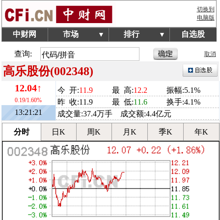
切换到
电脑版
中财网
市场
排行
自选股
▼
▼
查询:
取消
高乐股份(002348)
12.04↑
今 开:
11.9
最 高:
12.2
振幅:5.1%
0.19/1.60%
昨 收:11.9
最 低:
11.6
换手:4.1%
13:21:21
成交量:37.4万手 成交额:4.4亿元
分时
日K
周K
月K
季K
年K