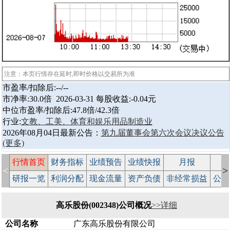
注意：本页行情存在延时,即时价格以交易所为准
市盈率/扣除后:--/--
市净率:30.0倍 2026-03-31 每股收益:-0.04元
中位市盈率/扣除后:47.8倍/42.3倍
行业:
文教、工美、体育和娱乐用品制造业
2026年08月04日最新公告：
第九届董事会第六次会议决议公告
(更多)
行情首页
财务指标
业绩预告
业绩快报
月报
减
<
>
研报一览
利润分配
现金流量
资产负债
非经常损益
公司
高乐股份(002348)公司概况
>>详细
公司名称
广东高乐股份有限公司