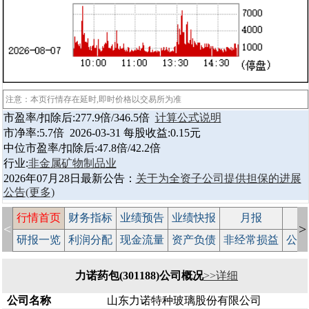
注意：本页行情存在延时,即时价格以交易所为准
市盈率/扣除后:277.9倍/346.5倍
计算公式说明
市净率:5.7倍 2026-03-31 每股收益:0.15元
中位市盈率/扣除后:47.8倍/42.2倍
行业:
非金属矿物制品业
2026年07月28日最新公告：
关于为全资子公司提供担保的进展
公告
(更多)
行情首页
财务指标
业绩预告
业绩快报
月报
减
<
>
研报一览
利润分配
现金流量
资产负债
非经常损益
公司
力诺药包(301188)公司概况
>>详细
公司名称
山东力诺特种玻璃股份有限公司