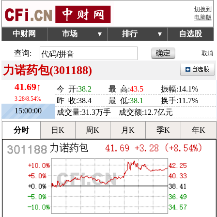
切换到
电脑版
中财网
市场
排行
自选股
▼
▼
查询:
取消
力诺药包(301188)
41.69↑
今 开:
38.2
最 高:
43.5
振幅:14.1%
3.28/8.54%
昨 收:38.4
最 低:
38.1
换手:11.7%
15:00:00
成交量:31.3万手 成交额:12.7亿元
分时
日K
周K
月K
季K
年K