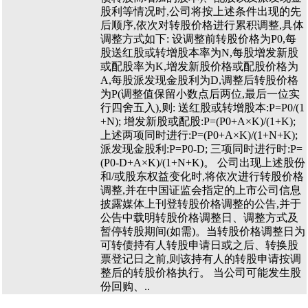
股利等情况时,公司将按上述条件出现的先
后顺序,依次对转股价格进行累积调整,具体
调整方式如下: 设调整前转股价格为P0,每
股送红股或转增股本率为N,每股增发新股
或配股率为K,增发新股价格或配股价格为
A,每股派发现金股利为D,调整后转股价格
为P(调整值保留小数点后两位,最后一位实
行四舍五入),则: 送红股或转增股本:P=P0/(1
+N); 增发新股或配股:P=(P0+A×K)/(1+K);
上述两项同时进行:P=(P0+A×K)/(1+N+K);
派发现金股利:P=P0-D; 三项同时进行时:P=
(P0-D+A×K)/(1+N+K)。 公司出现上述股份
和/或股东权益变化时,将依次进行转股价格
调整,并在中国证监会指定的上市公司信息
披露媒体上刊登转股价格调整的公告,并于
公告中载明转股价格调整日、调整方式及
暂停转股期间(如需)。当转股价格调整日为
可转债持有人转股申请日或之后、转换股
票登记日之前,则该持有人的转股申请按调
整后的转股价格执行。 当公司可能发生股
份回购、..