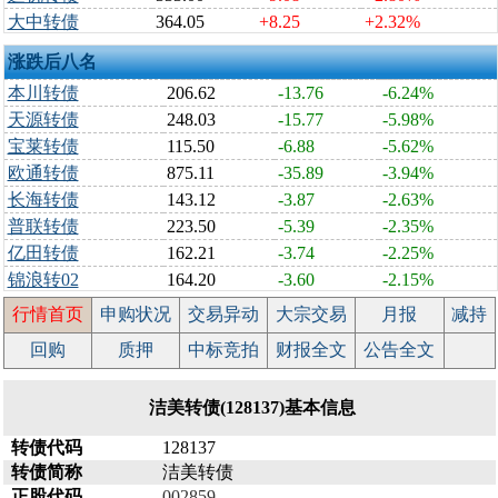
大中转债
364.05
+8.25
+2.32%
涨跌后八名
本川转债
206.62
-13.76
-6.24%
天源转债
248.03
-15.77
-5.98%
宝莱转债
115.50
-6.88
-5.62%
欧通转债
875.11
-35.89
-3.94%
长海转债
143.12
-3.87
-2.63%
普联转债
223.50
-5.39
-2.35%
亿田转债
162.21
-3.74
-2.25%
锦浪转02
164.20
-3.60
-2.15%
行情首页
申购状况
交易异动
大宗交易
月报
减持
回购
质押
中标竞拍
财报全文
公告全文
洁美转债(128137)基本信息
转债代码
128137
转债简称
洁美转债
正股代码
002859