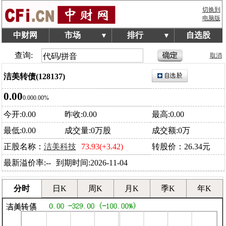
切换到
电脑版
中财网
市场
排行
自选股
▼
▼
查询:
取消
洁美转债(128137)
0.00
0.00
0.00%
今开:0.00
昨收:0.00
最高:0.00
最低:0.00
成交量:0万股
成交额:0万
正股名称：
洁美科技
73.93(+3.42)
转股价：26.34元
最新溢价率:--
到期时间:2026-11-04
分时
日K
周K
月K
季K
年K