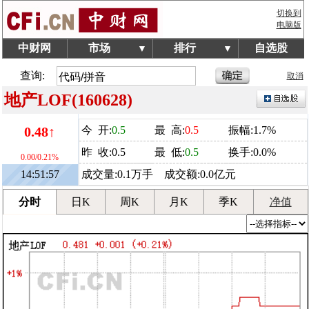
切换到
电脑版
中财网
市场
排行
自选股
▼
▼
查询:
取消
地产LOF(160628)
0.48↑
今 开:
0.5
最 高:
0.5
振幅:1.7%
昨 收:0.5
最 低:
0.5
换手:0.0%
0.00/0.21%
14:51:57
成交量:0.1万手 成交额:0.0亿元
分时
日K
周K
月K
季K
净值