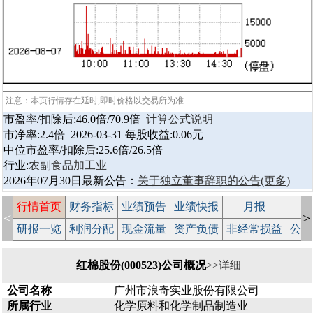
注意：本页行情存在延时,即时价格以交易所为准
市盈率/扣除后:46.0倍/70.9倍
计算公式说明
市净率:2.4倍 2026-03-31 每股收益:0.06元
中位市盈率/扣除后:25.6倍/26.5倍
行业:
农副食品加工业
2026年07月30日最新公告：
关于独立董事辞职的公告
(更多)
行情首页
财务指标
业绩预告
业绩快报
月报
减
<
>
研报一览
利润分配
现金流量
资产负债
非经常损益
公司
红棉股份(000523)公司概况
>>详细
公司名称
广州市浪奇实业股份有限公司
所属行业
化学原料和化学制品制造业