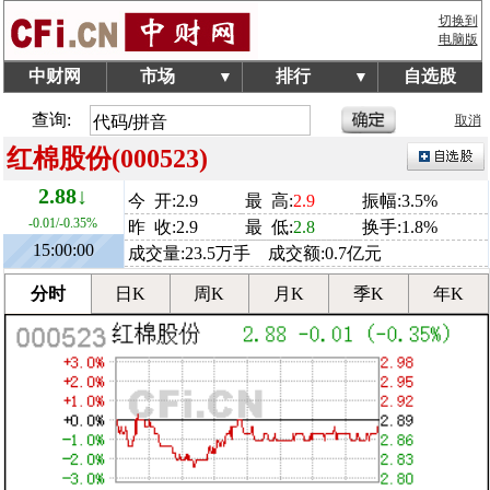
切换到
电脑版
中财网
市场
排行
自选股
▼
▼
查询:
取消
红棉股份(000523)
2.88↓
今 开:2.9
最 高:
2.9
振幅:3.5%
-0.01/-0.35%
昨 收:2.9
最 低:
2.8
换手:1.8%
15:00:00
成交量:23.5万手 成交额:0.7亿元
分时
日K
周K
月K
季K
年K