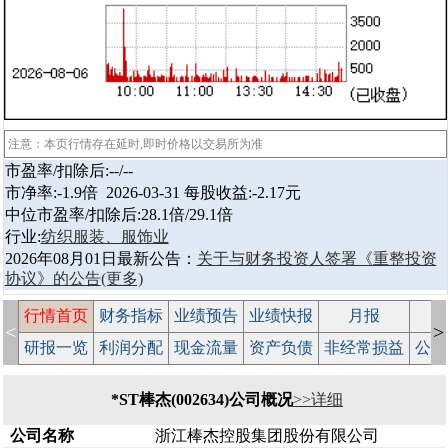
注意：本页行情存在延时,即时价格以交易所为准
市盈率/扣除后:--/--
市净率:-1.9倍 2026-03-31 每股收益:-2.17元
中位市盈率/扣除后:28.1倍/29.1倍
行业:
纺织服装、服饰业
2026年08月01日最新公告：
关于与财务投资人签署《重整投资
协议》的公告
(更多)
行情首页
财务指标
业绩预告
业绩快报
月报
减
<
>
研报一览
利润分配
现金流量
资产负债
非经常损益
公司
*ST棒杰(002634)公司概况
>>详细
公司名称
浙江棒杰控股集团股份有限公司