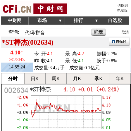
切换到
电脑版
中财网
市场
排行
自选股
▼
▼
查询:
取消
*ST棒杰(002634)
4.10↑
今 开:
4.1
最 高:
4.2
振幅:2.7%
0.01/0.24%
昨 收:4.1
最 低:
4.1
换手:0.8%
14:55:24
成交量:3.4万手 成交额:0.1亿元
分时
日K
周K
月K
季K
年K