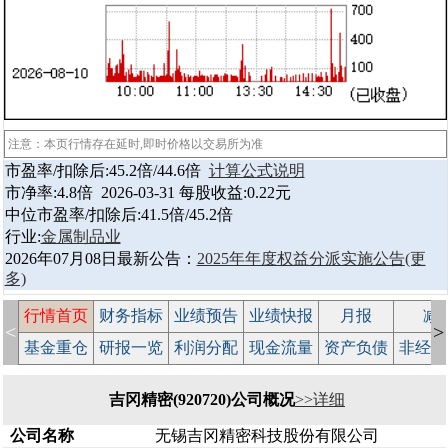
注意：本页行情存在延时,即时价格以交易所为准
市盈率/扣除后:45.2倍/44.6倍
计算公式说明
市净率:4.8倍 2026-03-31 每股收益:0.22元
中位市盈率/扣除后:41.5倍/45.2倍
行业:
金属制品业
2026年07月08日最新公告：
2025年年度权益分派实施公告
(更
多)
行情首页
财务指标
业绩预告
业绩快报
月报
减
<
>
基金重仓
研报一览
利润分配
现金流量
资产负债
非经常
吉冈精密(920720)公司概况
>>详细
公司名称
无锡吉冈精密科技股份有限公司