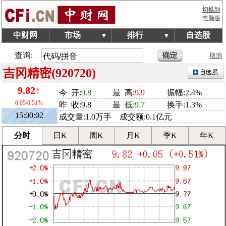
切换到
电脑版
中财网
市场
排行
自选股
▼
▼
查询:
取消
吉冈精密(920720)
9.82↑
今 开:
9.8
最 高:
9.9
振幅:2.4%
0.05/0.51%
昨 收:9.8
最 低:
9.7
换手:1.3%
15:00:02
成交量:1.0万手 成交额:0.1亿元
分时
日K
周K
月K
季K
年K