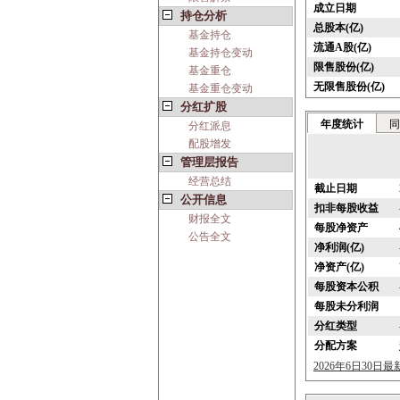
成立日期
持仓分析
总股本(亿)
基金持仓
流通A股(亿)
基金持仓变动
限售股份(亿)
基金重仓
无限售股份(亿)
基金重仓变动
分红扩股
年度统计
同
分红派息
配股增发
管理层报告
经营总结
截止日期
公开信息
扣非每股收益
财报全文
每股净资产
公告全文
净利润(亿)
净资产(亿)
每股资本公积
每股未分利润
分红类型
分配方案
2026年6日30日