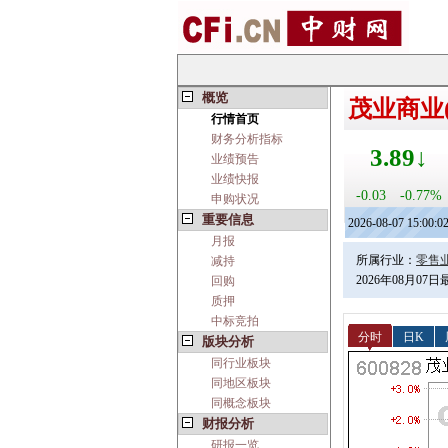
概览
茂业商业(6
行情首页
财务分析指标
3.89↓
业绩预告
业绩快报
-0.03
-0.77%
申购状况
重要信息
2026-08-07 15:00:0
月报
所属行业：
零售
减持
2026年08月07
回购
质押
中标竞拍
分时
日K
版块分析
同行业板块
同地区板块
同概念板块
财报分析
研报一览