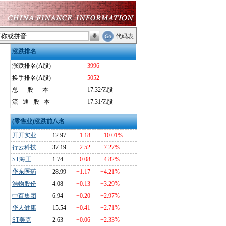
代码表
涨跌排名
涨跌排名(A股)
3996
换手排名(A股)
5052
总
股
本
17.32亿股
流
通
股
本
17.31亿股
(零售业)涨跌前八名
开开实业
12.97
+1.18
+10.01%
行云科技
37.19
+2.52
+7.27%
ST海王
1.74
+0.08
+4.82%
华东医药
28.99
+1.17
+4.21%
浩物股份
4.08
+0.13
+3.29%
中百集团
6.94
+0.20
+2.97%
华人健康
15.54
+0.41
+2.71%
ST美克
2.63
+0.06
+2.33%