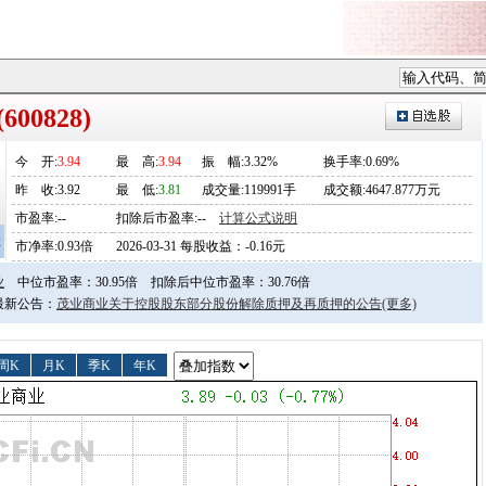
00828)
今
开
:
3.94
最
高
:
3.94
振
幅
:3.32%
换手率:0.69%
昨
收
:3.92
最
低
:
3.81
成交量:119991手
成交额:4647.877万元
市盈率:--
扣除后市盈率:--
计算公式说明
2
市净率:0.93倍
2026-03-31 每股收益：-0.16元
业
中位市盈率：30.95倍
扣除后中位市盈率：30.76倍
日最新公告：
茂业商业关于控股股东部分股份解除质押及再质押的公告
(更多)
周K
月K
季K
年K