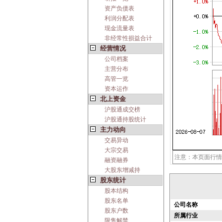
资产负债表
利润分配表
现金流量表
非经常性损益合计
经营情况
公司档案
主营分布
高管一览
资本运作
北上资金
沪股通成交榜
沪股通持股统计
主力动向
交易异动
大宗交易
注意：本页面行情
融资融券
大股东增减持
股东统计
股本结构
股东名单
公司名称
股东户数
所属行业
限售解禁