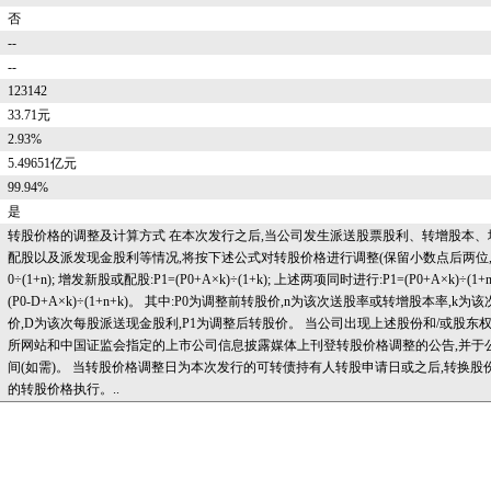
否
--
--
123142
33.71元
2.93%
5.49651亿元
99.94%
是
转股价格的调整及计算方式 在本次发行之后,当公司发生派送股票股利、转增股本、
配股以及派发现金股利等情况,将按下述公式对转股价格进行调整(保留小数点后两位,最
0÷(1+n); 增发新股或配股:P1=(P0+A×k)÷(1+k); 上述两项同时进行:P1=(P0+A×k)÷(
(P0-D+A×k)÷(1+n+k)。 其中:P0为调整前转股价,n为该次送股率或转增股本率
价,D为该次每股派送现金股利,P1为调整后转股价。 当公司出现上述股份和/或股东
所网站和中国证监会指定的上市公司信息披露媒体上刊登转股价格调整的公告,并于
间(如需)。 当转股价格调整日为本次发行的可转债持有人转股申请日或之后,转换股
的转股价格执行。..