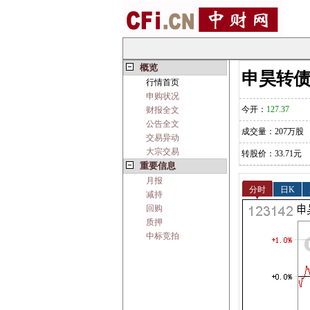
概览
申昊转债(1
行情首页
申购状况
今开：
127.37
财报全文
公告全文
成交量：207万股
交易异动
大宗交易
转股价：33.71元
重要信息
月报
分时
日K
减持
回购
质押
中标竞拍