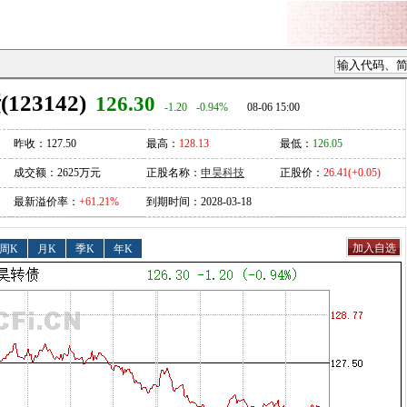
23142)
126.30
-1.20
-0.94%
08-06 15:00
昨收：127.50
最高：
128.13
最低：
126.05
成交额：2625万元
正股名称：
申昊科技
正股价：
26.41(+0.05)
最新溢价率：
+61.21%
到期时间：2028-03-18
周K
月K
季K
年K