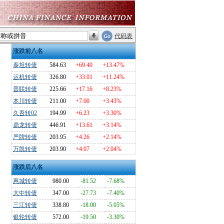
代码表
涨跌前八名
泰坦转债
584.63
+69.40
+13.47%
运机转债
326.80
+33.01
+11.24%
普联转债
225.66
+17.16
+8.23%
本川转债
211.00
+7.00
+3.43%
久吾转02
194.99
+6.23
+3.30%
鼎龙转债
446.91
+13.61
+3.14%
严牌转债
203.95
+4.26
+2.14%
万凯转债
203.90
+4.07
+2.04%
涨跌后八名
惠城转债
980.00
-81.52
-7.68%
大中转债
347.00
-27.73
-7.40%
三江转债
338.80
-18.00
-5.05%
银轮转债
572.00
-19.50
-3.30%