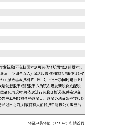
增发新股(不包括因本次可转债转股而增加的股本)、
后一位四舍五入): 派送股票股利或转增股本:P1=P
1+n+k); 派送现金股利:P1=P0-D; 上述三项同时进行:P1=
,k为该次增发新股率或配股率,A为该次增发新股价或配股
权益变化情况时,将依次进行转股价格调整,并在深交
公告中载明转股价格调整日、调整办法及暂停转股期
份登记日之前,则该持有人的转股申请按公司调整后
转至申昊转债（123142）行情首页