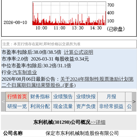
注意：本页行情存在延时,即时价格以交易所为准
市盈率/扣除后:38.0倍/38.5倍
计算公式说明
市净率:2.0倍 2026-03-31 每股收益:0.34元
中位市盈率/扣除后:30.2倍/31.1倍
行业:
汽车制造业
2026年08月06日最新公告：
关于2024年限制性股票激励计划第
二个归属期归属结果暨股份..
(更多)
行情首页
财务指标
业绩预告
业绩快报
月报
减
<
>
研报一览
利润分配
现金流量
资产负债
非经常损益
公司
东利机械(301298)公司概况
>>详细
公司名称
保定市东利机械制造股份有限公司