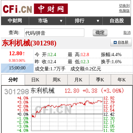
切换到
电脑版
中财网
市场
排行
自选股
▼
▼
查询:
取消
东利机械(301298)
12.80↑
今 开:
12.4
最 高:
12.8
振幅:4.4%
0.38/3.06%
昨 收:12.4
最 低:
12.3
换手:1.6%
15:00:00
成交量:1.7万手 成交额:0.2亿元
分时
日K
周K
月K
季K
年K