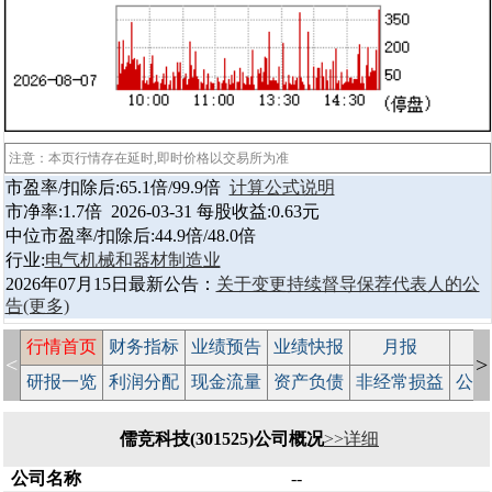
注意：本页行情存在延时,即时价格以交易所为准
市盈率/扣除后:65.1倍/99.9倍
计算公式说明
市净率:1.7倍 2026-03-31 每股收益:0.63元
中位市盈率/扣除后:44.9倍/48.0倍
行业:
电气机械和器材制造业
2026年07月15日最新公告：
关于变更持续督导保荐代表人的公
告
(更多)
行情首页
财务指标
业绩预告
业绩快报
月报
减
<
>
研报一览
利润分配
现金流量
资产负债
非经常损益
公司
儒竞科技(301525)公司概况
>>详细
公司名称
--