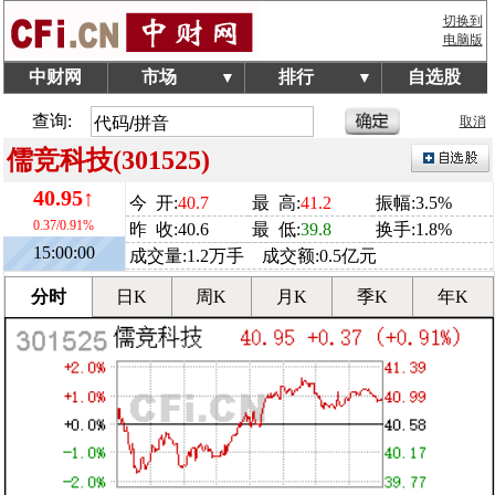
切换到
电脑版
中财网
市场
排行
自选股
▼
▼
查询:
取消
儒竞科技(301525)
40.95↑
今 开:
40.7
最 高:
41.2
振幅:3.5%
0.37/0.91%
昨 收:40.6
最 低:
39.8
换手:1.8%
15:00:00
成交量:1.2万手 成交额:0.5亿元
分时
日K
周K
月K
季K
年K