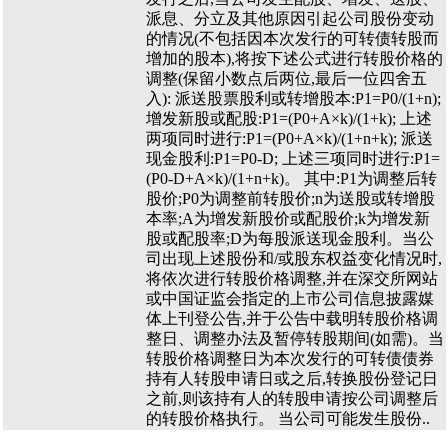
派息、分立及其他原因引起公司股份变动
的情况(不包括因本次发行的可转债转股而
增加的股本),将按下述公式进行转股价格的
调整(保留小数点后两位,最后一位四舍五
入): 派送股票股利或转增股本:P1=P0/(1+n);
增发新股或配股:P1=(P0+A×k)/(1+k); 上述
两项同时进行:P1=(P0+A×k)/(1+n+k); 派送
现金股利:P1=P0-D; 上述三项同时进行:P1=
(P0-D+A×k)/(1+n+k)。 其中:P1为调整后转
股价;P0为调整前转股价;n为送股或转增股
本率;A为增发新股价或配股价;k为增发新
股或配股率;D为每股派送现金股利。当公
司出现上述股份和/或股东权益变化情况时,
将依次进行转股价格调整,并在深交所网站
或中国证监会指定的上市公司信息披露媒
体上刊登公告,并于公告中载明转股价格调
整日、调整办法及暂停转股期间(如需)。当
转股价格调整日为本次发行的可转债债券
持有人转股申请日或之后,转换股份登记日
之前,则该持有人的转股申请按公司调整后
的转股价格执行。 当公司可能发生股份..