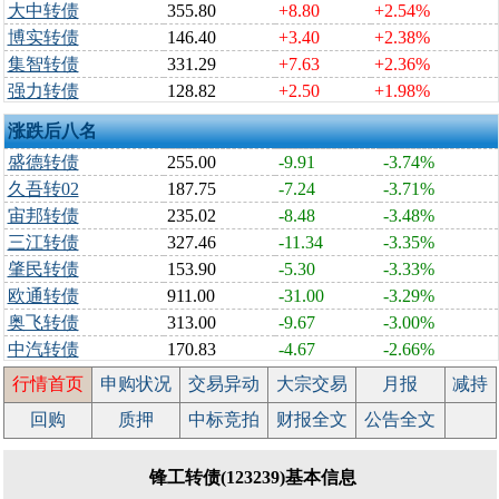
大中转债
355.80
+8.80
+2.54%
博实转债
146.40
+3.40
+2.38%
集智转债
331.29
+7.63
+2.36%
强力转债
128.82
+2.50
+1.98%
涨跌后八名
盛德转债
255.00
-9.91
-3.74%
久吾转02
187.75
-7.24
-3.71%
宙邦转债
235.02
-8.48
-3.48%
三江转债
327.46
-11.34
-3.35%
肇民转债
153.90
-5.30
-3.33%
欧通转债
911.00
-31.00
-3.29%
奥飞转债
313.00
-9.67
-3.00%
中汽转债
170.83
-4.67
-2.66%
行情首页
申购状况
交易异动
大宗交易
月报
减持
回购
质押
中标竞拍
财报全文
公告全文
锋工转债(123239)基本信息