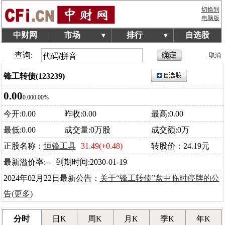
切换到
电脑版
中财网
市场
排行
自选股
▼
▼
查询:
取消
锋工转债(123239)
0.00
0.00
0.00%
今开:0.00
昨收:0.00
最高:0.00
最低:0.00
成交量:0万股
成交额:0万
正股名称：
恒锋工具
31.49(+0.48)
转股价：24.19元
最新溢价率:--
到期时间:2030-01-19
2024年02月22日最新公告：
关于“锋工转债”盘中临时停牌的公
告
(更多)
分时
日K
周K
月K
季K
年K