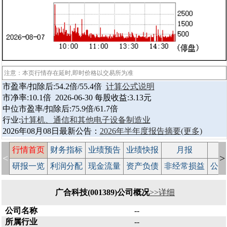
注意：本页行情存在延时,即时价格以交易所为准
市盈率/扣除后:54.2倍/55.4倍
计算公式说明
市净率:10.1倍 2026-06-30 每股收益:3.13元
中位市盈率/扣除后:75.9倍/61.7倍
行业:
计算机、通信和其他电子设备制造业
2026年08月08日最新公告：
2026年半年度报告摘要
(更多)
行情首页
财务指标
业绩预告
业绩快报
月报
减
<
>
研报一览
利润分配
现金流量
资产负债
非经常损益
公司
广合科技(001389)公司概况
>>详细
公司名称
--
所属行业
--