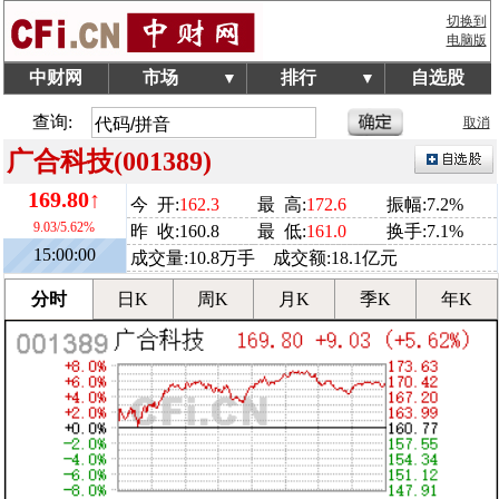
切换到
电脑版
中财网
市场
排行
自选股
▼
▼
查询:
取消
广合科技(001389)
169.80↑
今 开:
162.3
最 高:
172.6
振幅:7.2%
9.03/5.62%
昨 收:160.8
最 低:
161.0
换手:7.1%
15:00:00
成交量:10.8万手 成交额:18.1亿元
分时
日K
周K
月K
季K
年K