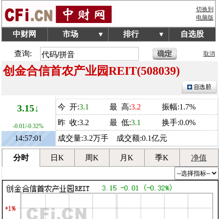
切换到
电脑版
中财网
市场
排行
自选股
▼
▼
查询:
取消
创金合信首农产业园REIT(508039)
3.15↓
今 开:
3.1
最 高:
3.2
振幅:1.7%
昨 收:3.2
最 低:
3.1
换手:0.0%
-0.01/-0.32%
14:57:01
成交量:3.2万手 成交额:0.1亿元
分时
日K
周K
月K
季K
净值