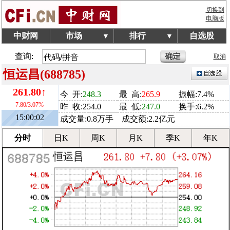
切换到
电脑版
中财网
市场
排行
自选股
▼
▼
查询:
取消
恒运昌(688785)
261.80↑
今 开:
248.3
最 高:
265.9
振幅:7.4%
7.80/3.07%
昨 收:254.0
最 低:
247.0
换手:6.2%
15:00:02
成交量:0.8万手 成交额:2.2亿元
分时
日K
周K
月K
季K
年K