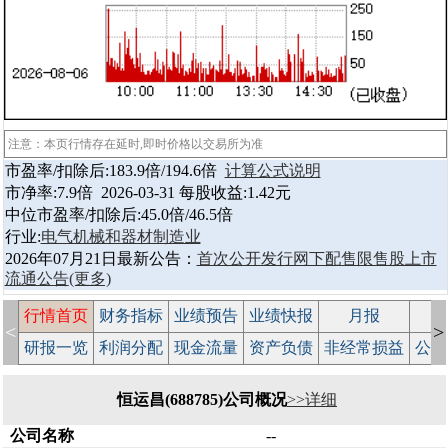
注意：本页行情存在延时,即时价格以交易所为准
市盈率/扣除后:183.9倍/194.6倍
计算公式说明
市净率:7.9倍 2026-03-31 每股收益:1.42元
中位市盈率/扣除后:45.0倍/46.5倍
行业:
电气机械和器材制造业
2026年07月21日最新公告：
首次公开发行网下配售限售股上市
流通公告
(更多)
行情首页
财务指标
业绩预告
业绩快报
月报
减
<
>
研报一览
利润分配
现金流量
资产负债
非经常损益
公司
恒运昌(688785)公司概况
>>详细
公司名称
--