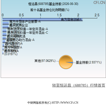
转至恒运昌（688785）行情首页
中财网版权所有(C) HTTP://WWW.CFi.CN