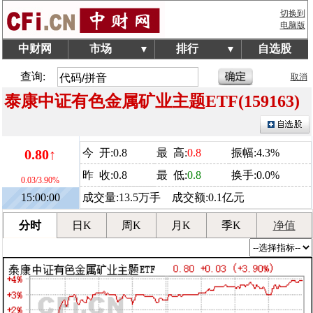
切换到
电脑版
中财网
市场
排行
自选股
▼
▼
查询:
取消
泰康中证有色金属矿业主题ETF(159163)
0.80↑
今 开:0.8
最 高:
0.8
振幅:4.3%
昨 收:0.8
最 低:
0.8
换手:0.0%
0.03/3.90%
15:00:00
成交量:13.5万手 成交额:0.1亿元
分时
日K
周K
月K
季K
净值