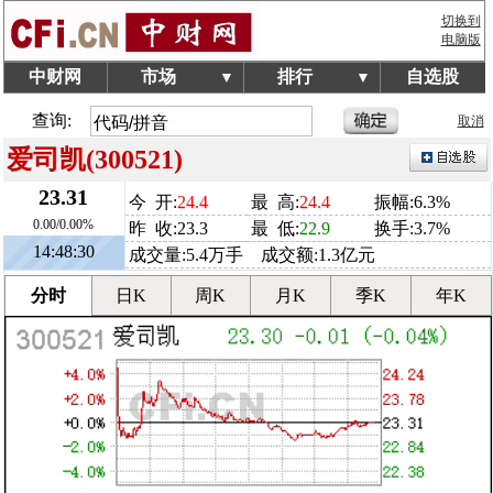
切换到
电脑版
中财网
市场
排行
自选股
▼
▼
查询:
取消
爱司凯(300521)
23.31
今 开:
24.4
最 高:
24.4
振幅:6.3%
0.00/0.00%
昨 收:23.3
最 低:
22.9
换手:3.7%
14:48:30
成交量:5.4万手 成交额:1.3亿元
分时
日K
周K
月K
季K
年K