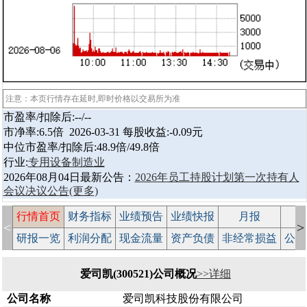
注意：本页行情存在延时,即时价格以交易所为准
市盈率/扣除后:--/--
市净率:6.5倍 2026-03-31 每股收益:-0.09元
中位市盈率/扣除后:48.9倍/49.8倍
行业:
专用设备制造业
2026年08月04日最新公告：
2026年员工持股计划第一次持有人
会议决议公告
(更多)
行情首页
财务指标
业绩预告
业绩快报
月报
减
<
>
研报一览
利润分配
现金流量
资产负债
非经常损益
公司
爱司凯(300521)公司概况
>>详细
公司名称
爱司凯科技股份有限公司