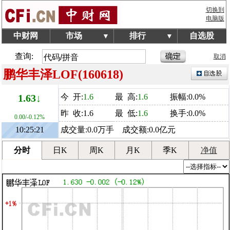
切换到
电脑版
中财网
市场
排行
自选股
▼
▼
查询:
取消
鹏华丰泽LOF(160618)
1.63↓
今 开:
1.6
最 高:
1.6
振幅:0.0%
昨 收:1.6
最 低:
1.6
换手:0.0%
0.00/-0.12%
10:25:21
成交量:0.0万手 成交额:0.0亿元
分时
日K
周K
月K
季K
净值