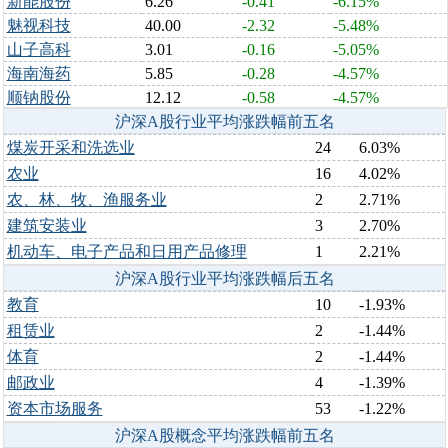
新能股份
6.26
-0.41
-6.15%
魅视科技
40.00
-2.32
-5.48%
山子高科
3.01
-0.16
-5.05%
海南海药
5.85
-0.28
-4.57%
顺钠股份
12.12
-0.58
-4.57%
沪深A股行业平均涨跌幅前五名
煤炭开采和洗选业
24
6.03%
农业
16
4.02%
农、林、牧、渔服务业
2
2.71%
建筑安装业
3
2.70%
机动车、电子产品和日用产品修理
1
2.21%
沪深A股行业平均涨跌幅后五名
教育
10
-1.93%
租赁业
2
-1.44%
体育
2
-1.44%
邮政业
4
-1.39%
资本市场服务
53
-1.22%
沪深A股概念平均涨跌幅前五名