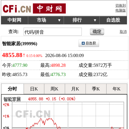
切换到
电脑版
中财网
市场
排行
自选股
▼
▼
查询:
取消
智能家居(399996)
4855.88
↑
2026-08-06 15:00:09
0.15
0.00%
今开:
4777.90
最高:
4898.28
成交量:5972万手
昨收:4855.73
最低:
4776.73
成交额:2372亿
分时
日K
周K
月K
季K
年K