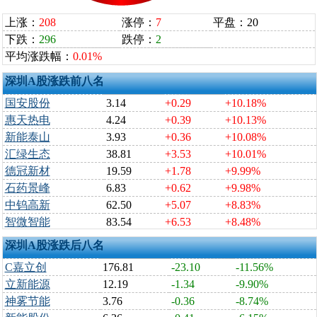
上涨：
208
涨停：
7
平盘：20
下跌：
296
跌停：
2
平均涨跌幅：
0.01%
深圳A股涨跌前八名
国安股份
3.14
+0.29
+10.18%
惠天热电
4.24
+0.39
+10.13%
新能泰山
3.93
+0.36
+10.08%
汇绿生态
38.81
+3.53
+10.01%
德冠新材
19.59
+1.78
+9.99%
石药景峰
6.83
+0.62
+9.98%
中钨高新
62.50
+5.07
+8.83%
智微智能
83.54
+6.53
+8.48%
深圳A股涨跌后八名
C嘉立创
176.81
-23.10
-11.56%
立新能源
12.19
-1.34
-9.90%
神雾节能
3.76
-0.36
-8.74%