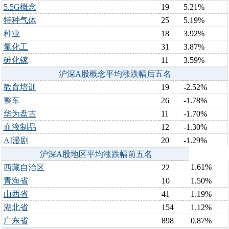
5.5G概念
19
5.21%
特种气体
25
5.19%
种业
18
3.92%
氟化工
31
3.87%
砷化镓
11
3.59%
沪深A股概念平均涨跌幅后五名
教育培训
19
-2.52%
整车
26
-1.78%
华为盘古
11
-1.70%
血液制品
12
-1.30%
AI漫剧
20
-1.29%
沪深A股地区平均涨跌幅前五名
1.61%
西藏自治区
22
青海省
10
1.50%
山西省
41
1.19%
湖北省
154
1.12%
广东省
898
0.87%