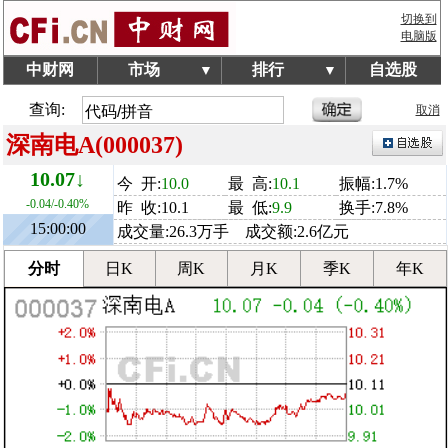
切换到
电脑版
中财网
市场
排行
自选股
▼
▼
查询:
取消
深南电A(000037)
10.07↓
今 开:
10.0
最 高:
10.1
振幅:1.7%
-0.04/-0.40%
昨 收:10.1
最 低:
9.9
换手:7.8%
15:00:00
成交量:26.3万手 成交额:2.6亿元
分时
日K
周K
月K
季K
年K