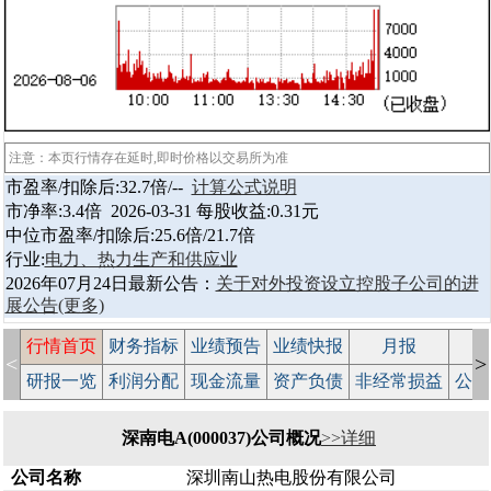
注意：本页行情存在延时,即时价格以交易所为准
市盈率/扣除后:32.7倍/--
计算公式说明
市净率:3.4倍 2026-03-31 每股收益:0.31元
中位市盈率/扣除后:25.6倍/21.7倍
行业:
电力、热力生产和供应业
2026年07月24日最新公告：
关于对外投资设立控股子公司的进
展公告
(更多)
行情首页
财务指标
业绩预告
业绩快报
月报
减
<
>
研报一览
利润分配
现金流量
资产负债
非经常损益
公司
深南电A(000037)公司概况
>>详细
公司名称
深圳南山热电股份有限公司