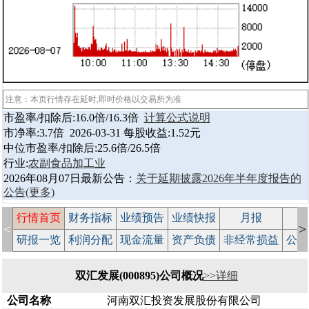
注意：本页行情存在延时,即时价格以交易所为准
市盈率/扣除后:16.0倍/16.3倍
计算公式说明
市净率:3.7倍 2026-03-31 每股收益:1.52元
中位市盈率/扣除后:25.6倍/26.5倍
行业:
农副食品加工业
2026年08月07日最新公告：
关于延期披露2026年半年度报告的
公告
(更多)
行情首页
财务指标
业绩预告
业绩快报
月报
减
<
>
研报一览
利润分配
现金流量
资产负债
非经常损益
公司
双汇发展(000895)公司概况
>>详细
公司名称
河南双汇投资发展股份有限公司