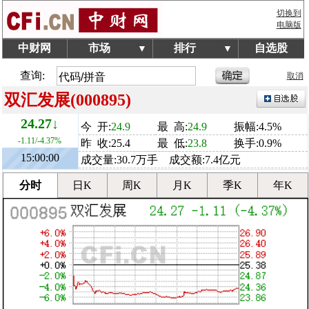
切换到
电脑版
中财网
市场
排行
自选股
▼
▼
查询:
取消
双汇发展(000895)
24.27↓
今 开:
24.9
最 高:
24.9
振幅:4.5%
-1.11/-4.37%
昨 收:25.4
最 低:
23.8
换手:0.9%
15:00:00
成交量:30.7万手 成交额:7.4亿元
分时
日K
周K
月K
季K
年K