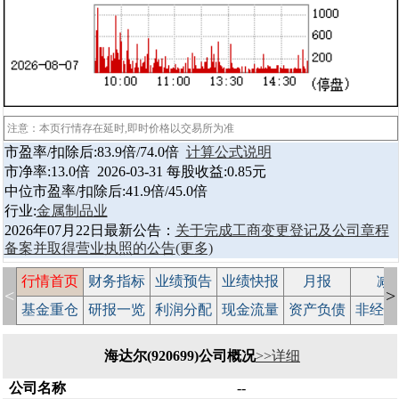
注意：本页行情存在延时,即时价格以交易所为准
市盈率/扣除后:83.9倍/74.0倍
计算公式说明
市净率:13.0倍 2026-03-31 每股收益:0.85元
中位市盈率/扣除后:41.9倍/45.0倍
行业:
金属制品业
2026年07月22日最新公告：
关于完成工商变更登记及公司章程
备案并取得营业执照的公告
(更多)
行情首页
财务指标
业绩预告
业绩快报
月报
减
<
>
基金重仓
研报一览
利润分配
现金流量
资产负债
非经常
海达尔(920699)公司概况
>>详细
公司名称
--