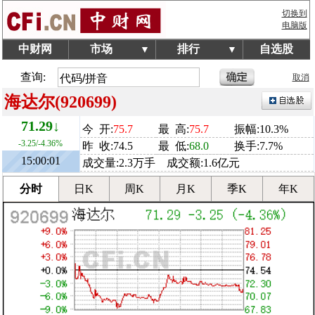
切换到
电脑版
中财网
市场
排行
自选股
▼
▼
查询:
取消
海达尔(920699)
71.29↓
今 开:
75.7
最 高:
75.7
振幅:10.3%
-3.25/-4.36%
昨 收:74.5
最 低:
68.0
换手:7.7%
15:00:01
成交量:2.3万手 成交额:1.6亿元
分时
日K
周K
月K
季K
年K