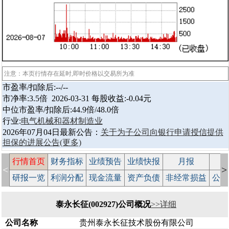
注意：本页行情存在延时,即时价格以交易所为准
市盈率/扣除后:--/--
市净率:3.5倍 2026-03-31 每股收益:-0.04元
中位市盈率/扣除后:44.9倍/48.0倍
行业:
电气机械和器材制造业
2026年07月04日最新公告：
关于为子公司向银行申请授信提供
担保的进展公告
(更多)
行情首页
财务指标
业绩预告
业绩快报
月报
减
<
>
研报一览
利润分配
现金流量
资产负债
非经常损益
公司
泰永长征(002927)公司概况
>>详细
公司名称
贵州泰永长征技术股份有限公司