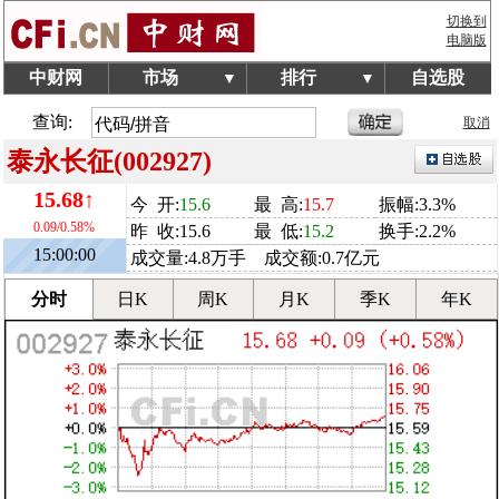
切换到
电脑版
中财网
市场
排行
自选股
▼
▼
查询:
取消
泰永长征(002927)
15.68↑
今 开:
15.6
最 高:
15.7
振幅:3.3%
0.09/0.58%
昨 收:15.6
最 低:
15.2
换手:2.2%
15:00:00
成交量:4.8万手 成交额:0.7亿元
分时
日K
周K
月K
季K
年K