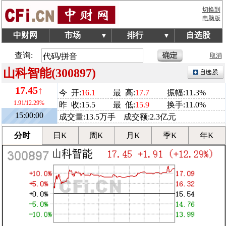
切换到
电脑版
中财网
市场
排行
自选股
▼
▼
查询:
取消
山科智能(300897)
17.45↑
今 开:
16.1
最 高:
17.7
振幅:11.3%
1.91/12.29%
昨 收:15.5
最 低:
15.9
换手:11.0%
15:00:00
成交量:13.5万手 成交额:2.3亿元
分时
日K
周K
月K
季K
年K