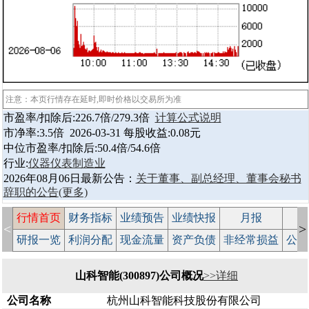
注意：本页行情存在延时,即时价格以交易所为准
市盈率/扣除后:226.7倍/279.3倍
计算公式说明
市净率:3.5倍 2026-03-31 每股收益:0.08元
中位市盈率/扣除后:50.4倍/54.6倍
行业:
仪器仪表制造业
2026年08月06日最新公告：
关于董事、副总经理、董事会秘书
辞职的公告
(更多)
行情首页
财务指标
业绩预告
业绩快报
月报
减
<
>
研报一览
利润分配
现金流量
资产负债
非经常损益
公司
山科智能(300897)公司概况
>>详细
公司名称
杭州山科智能科技股份有限公司