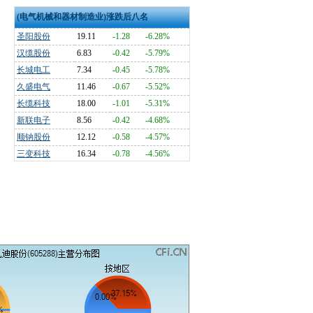
(电气机械和器材制造业)涨跌后八名
圣阳股份
19.11
-1.28
-6.28%
汉缆股份
6.83
-0.42
-5.79%
长城电工
7.34
-0.45
-5.78%
久盛电气
11.46
-0.67
-5.52%
长缆科技
18.00
-1.01
-5.31%
新联电子
8.56
-0.42
-4.68%
顺钠股份
12.12
-0.58
-4.57%
三变科技
16.34
-0.78
-4.56%