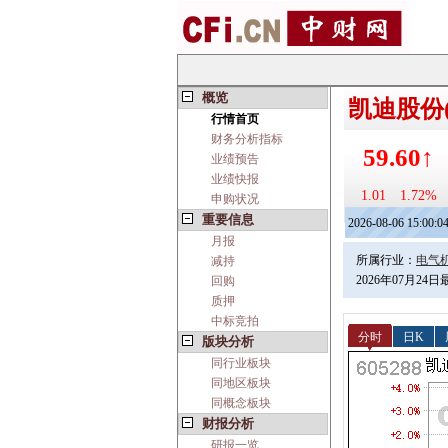
概览
凯迪股份(6
行情首页
财务分析指标
59.60↑
业绩预告
业绩快报
1.01
1.72%
申购状况
重要信息
2026-08-06 15:00:0
月报
所属行业：
电气
减持
2026年07月24
回购
质押
中标竞拍
分时
日K
版块分析
同行业板块
同地区板块
同概念板块
财报分析
研报一览