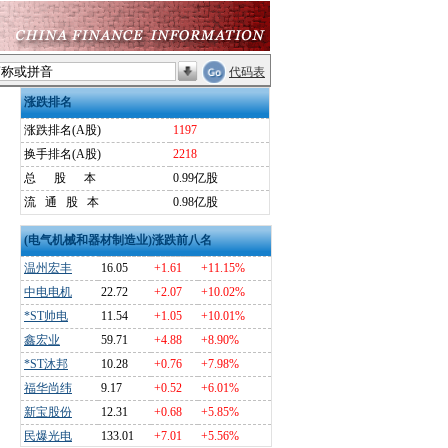
代码表
涨跌排名
涨跌排名(A股)
1197
换手排名(A股)
2218
总
股
本
0.99亿股
流
通
股
本
0.98亿股
(电气机械和器材制造业)涨跌前八名
温州宏丰
16.05
+1.61
+11.15%
中电电机
22.72
+2.07
+10.02%
*ST帅电
11.54
+1.05
+10.01%
鑫宏业
59.71
+4.88
+8.90%
*ST沐邦
10.28
+0.76
+7.98%
福华尚纬
9.17
+0.52
+6.01%
新宝股份
12.31
+0.68
+5.85%
民爆光电
133.01
+7.01
+5.56%