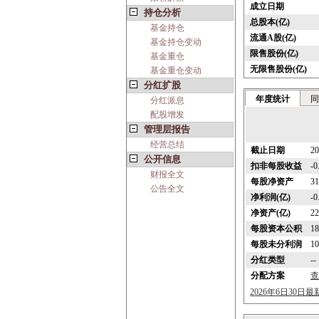
成立日期
持仓分析
总股本(亿)
基金持仓
流通A股(亿)
基金持仓变动
限售股份(亿)
基金重仓
无限售股份(亿)
基金重仓变动
分红扩股
年度统计
同
分红派息
配股增发
管理层报告
经营总结
截止日期
20
公开信息
扣非每股收益
-
财报全文
每股净资产
3
公告全文
净利润(亿)
-0
净资产(亿)
22
每股资本公积
1
每股未分利润
1
分红类型
--
分配方案
查
2026年6日30日