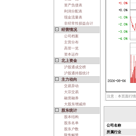
资产负债表
利润分配表
现金流量表
非经常性损益合计
经营情况
公司档案
主营分布
高管一览
资本运作
北上资金
沪股通成交榜
沪股通持股统计
主力动向
交易异动
大宗交易
注意：本页面行情
融资融券
大股东增减持
股东统计
股本结构
股东名单
公司名称
股东户数
所属行业
限售解禁