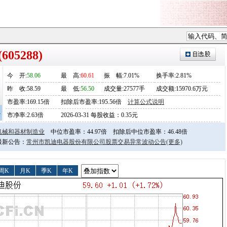
05288)
今
开
:
58.06
最
高
:
60.61
振
幅
:7.01%
换手率:2.81%
昨
收
:58.59
最
低
:
56.50
成交量:27577手
成交额:15970.6万元
市盈率:169.15倍
扣除后市盈率:195.56倍
计算公式说明
4
市净率:2.63倍
2026-03-31 每股收益：0.35元
机械和器材制造业
中位市盈率：44.97倍
扣除后中位市盈率：46.48倍
日最新公告：
常州市凯迪电器股份有限公司股票交易异常波动公告
(更多)
周K
月K
季K
年K