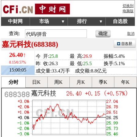
切换到
电脑版
中财网
市场
排行
自选股
▼
▼
查询:
取消
嘉元科技(688388)
26.40↑
今 开:
25.8
最 高:
26.9
振幅:5.4%
0.15/0.57%
昨 收:26.3
最 低:
25.5
换手:5.1%
15:00:05
成交量:33.4万手 成交额:8.8亿元
分时
日K
周K
月K
季K
年K