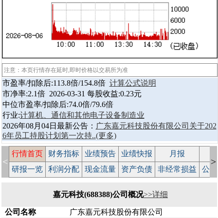
注意：本页行情存在延时,即时价格以交易所为准
市盈率/扣除后:113.8倍/154.8倍
计算公式说明
市净率:2.1倍 2026-03-31 每股收益:0.23元
中位市盈率/扣除后:74.0倍/79.6倍
行业:
计算机、通信和其他电子设备制造业
2026年08月04日最新公告：
广东嘉元科技股份有限公司关于202
6年员工持股计划第一次持..
(更多)
行情首页
财务指标
业绩预告
业绩快报
月报
减
<
>
研报一览
利润分配
现金流量
资产负债
非经常损益
公司
嘉元科技(688388)公司概况
>>详细
公司名称
广东嘉元科技股份有限公司