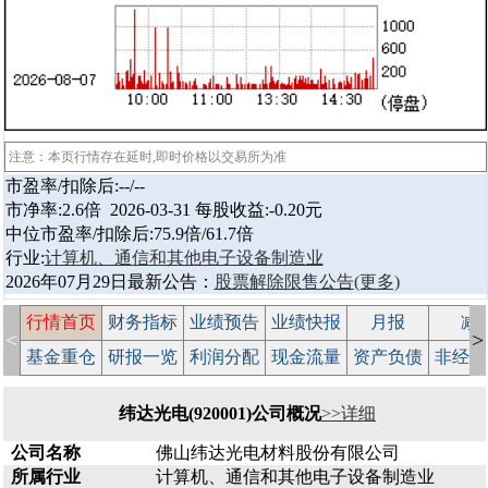
注意：本页行情存在延时,即时价格以交易所为准
市盈率/扣除后:--/--
市净率:2.6倍 2026-03-31 每股收益:-0.20元
中位市盈率/扣除后:75.9倍/61.7倍
行业:
计算机、通信和其他电子设备制造业
2026年07月29日最新公告：
股票解除限售公告
(更多)
行情首页
财务指标
业绩预告
业绩快报
月报
减
<
>
基金重仓
研报一览
利润分配
现金流量
资产负债
非经常
纬达光电(920001)公司概况
>>详细
公司名称
佛山纬达光电材料股份有限公司
所属行业
计算机、通信和其他电子设备制造业