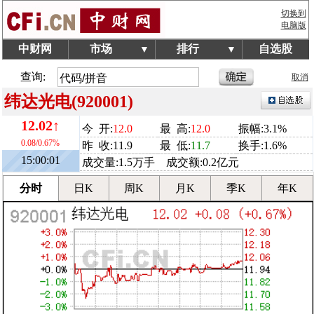
切换到
电脑版
中财网
市场
排行
自选股
▼
▼
查询:
取消
纬达光电(920001)
12.02↑
今 开:
12.0
最 高:
12.0
振幅:3.1%
0.08/0.67%
昨 收:11.9
最 低:
11.7
换手:1.6%
15:00:01
成交量:1.5万手 成交额:0.2亿元
分时
日K
周K
月K
季K
年K