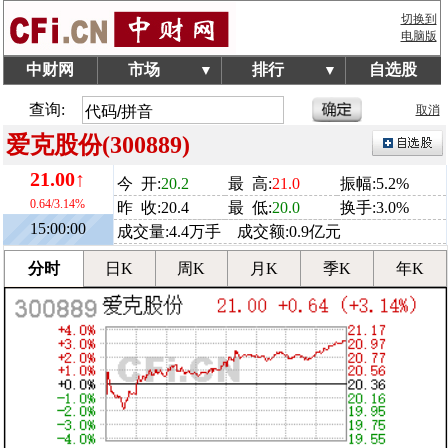
切换到
电脑版
中财网
市场
排行
自选股
▼
▼
查询:
取消
爱克股份(300889)
21.00↑
今 开:
20.2
最 高:
21.0
振幅:5.2%
0.64/3.14%
昨 收:20.4
最 低:
20.0
换手:3.0%
15:00:00
成交量:4.4万手 成交额:0.9亿元
分时
日K
周K
月K
季K
年K