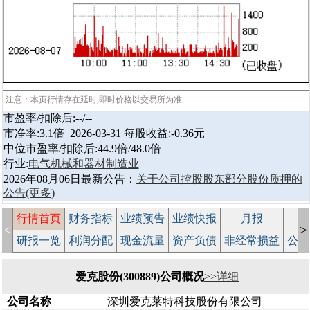
注意：本页行情存在延时,即时价格以交易所为准
市盈率/扣除后:--/--
市净率:3.1倍 2026-03-31 每股收益:-0.36元
中位市盈率/扣除后:44.9倍/48.0倍
行业:
电气机械和器材制造业
2026年08月06日最新公告：
关于公司控股股东部分股份质押的
公告
(更多)
行情首页
财务指标
业绩预告
业绩快报
月报
减
<
>
研报一览
利润分配
现金流量
资产负债
非经常损益
公司
爱克股份(300889)公司概况
>>详细
公司名称
深圳爱克莱特科技股份有限公司