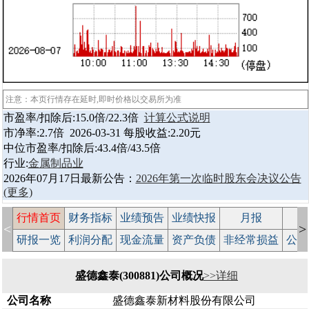
注意：本页行情存在延时,即时价格以交易所为准
市盈率/扣除后:15.0倍/22.3倍
计算公式说明
市净率:2.7倍 2026-03-31 每股收益:2.20元
中位市盈率/扣除后:43.4倍/43.5倍
行业:
金属制品业
2026年07月17日最新公告：
2026年第一次临时股东会决议公告
(更多)
行情首页
财务指标
业绩预告
业绩快报
月报
减
<
>
研报一览
利润分配
现金流量
资产负债
非经常损益
公司
盛德鑫泰(300881)公司概况
>>详细
公司名称
盛德鑫泰新材料股份有限公司