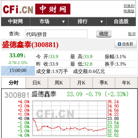
切换到
电脑版
中财网
市场
排行
自选股
▼
▼
查询:
取消
盛德鑫泰(300881)
33.09↓
今 开:
33.9
最 高:
33.9
振幅:3.1%
-0.79/-2.33%
昨 收:33.9
最 低:
32.8
换手:3.3%
15:00:00
成交量:1.9万手 成交额:0.6亿元
分时
日K
周K
月K
季K
年K