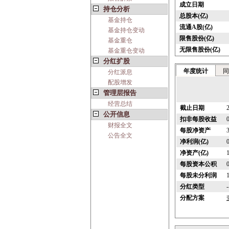
成立日期
持仓分析
总股本(亿)
基金持仓
流通A股(亿)
基金持仓变动
限售股份(亿)
基金重仓
无限售股份(亿)
基金重仓变动
分红扩股
年度统计
同
分红派息
配股增发
管理层报告
经营总结
截止日期
公开信息
扣非每股收益
财报全文
每股净资产
公告全文
净利润(亿)
净资产(亿)
每股资本公积
每股未分利润
分红类型
-
分配方案