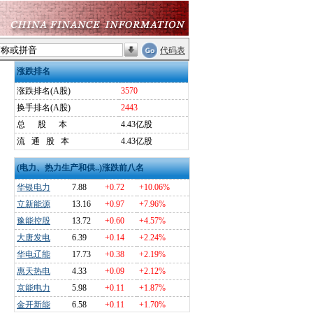
代码表
涨跌排名
涨跌排名(A股)
3570
换手排名(A股)
2443
总
股
本
4.43亿股
流
通
股
本
4.43亿股
(电力、热力生产和供..)涨跌前八名
华银电力
7.88
+0.72
+10.06%
立新能源
13.16
+0.97
+7.96%
豫能控股
13.72
+0.60
+4.57%
大唐发电
6.39
+0.14
+2.24%
华电辽能
17.73
+0.38
+2.19%
惠天热电
4.33
+0.09
+2.12%
京能电力
5.98
+0.11
+1.87%
金开新能
6.58
+0.11
+1.70%