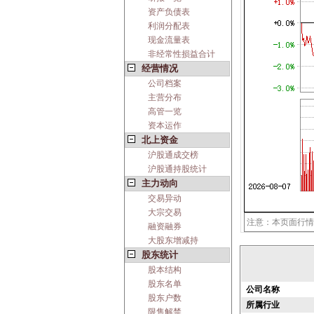
资产负债表
利润分配表
现金流量表
非经常性损益合计
经营情况
公司档案
主营分布
高管一览
资本运作
北上资金
沪股通成交榜
沪股通持股统计
主力动向
交易异动
大宗交易
注意：本页面行情
融资融券
大股东增减持
股东统计
股本结构
股东名单
公司名称
股东户数
所属行业
限售解禁