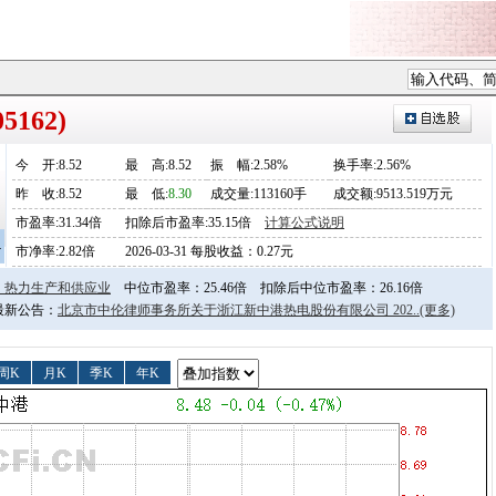
5162)
今
开
:8.52
最
高
:8.52
振
幅
:2.58%
换手率:2.56%
昨
收
:8.52
最
低
:
8.30
成交量:113160手
成交额:9513.519万元
市盈率:31.34倍
扣除后市盈率:35.15倍
计算公式说明
4
市净率:2.82倍
2026-03-31 每股收益：0.27元
、热力生产和供应业
中位市盈率：25.46倍
扣除后中位市盈率：26.16倍
日最新公告：
北京市中伦律师事务所关于浙江新中港热电股份有限公司 202..
(更多)
周K
月K
季K
年K