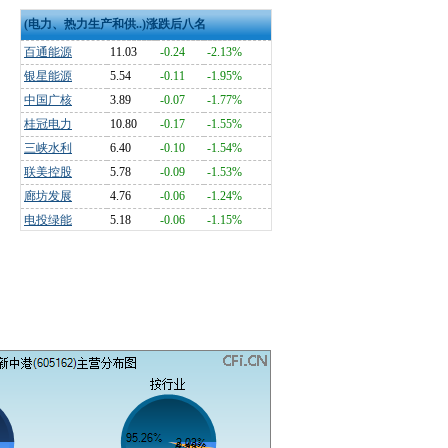
(电力、热力生产和供..)涨跌后八名
百通能源
11.03
-0.24
-2.13%
银星能源
5.54
-0.11
-1.95%
中国广核
3.89
-0.07
-1.77%
桂冠电力
10.80
-0.17
-1.55%
三峡水利
6.40
-0.10
-1.54%
联美控股
5.78
-0.09
-1.53%
廊坊发展
4.76
-0.06
-1.24%
电投绿能
5.18
-0.06
-1.15%