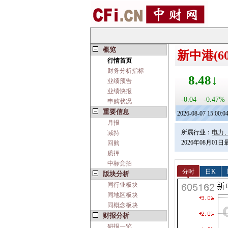
概览
新中港(60
行情首页
财务分析指标
8.48↓
业绩预告
业绩快报
-0.04
-0.47%
申购状况
重要信息
2026-08-07 15:00:0
月报
所属行业：
电力
减持
2026年08月01
回购
质押
中标竞拍
分时
日K
版块分析
同行业板块
同地区板块
同概念板块
财报分析
研报一览