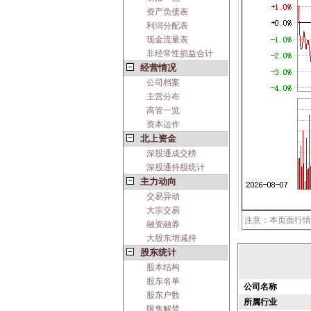
资产负债表
利润分配表
现金流量表
非经常性损益合计
经营情况
公司档案
主营分布
高管一览
资本运作
北上资金
深股通成交榜
深股通持股统计
主力动向
交易异动
大宗交易
注意：本页面行情
融资融券
大股东增减持
股东统计
股本结构
股东名单
公司名称
股东户数
所属行业
限售解禁