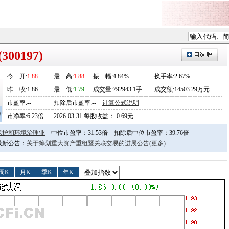
00197)
今
开
:
1.88
最
高
:
1.88
振
幅
:4.84%
换手率:2.67%
昨
收
:1.86
最
低
:
1.79
成交量:792943.1手
成交额:14503.29万元
市盈率:--
扣除后市盈率:--
计算公式说明
0
市净率:6.23倍
2026-03-31 每股收益：-0.69元
保护和环境治理业
中位市盈率：31.53倍
扣除后中位市盈率：39.76倍
日最新公告：
关于筹划重大资产重组暨关联交易的进展公告
(更多)
周K
月K
季K
年K