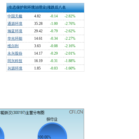
(生态保护和环境治理业)涨跌后八名
中国天楹
4.82
-0.14
-2.82%
通源环境
35.28
-1.00
-2.76%
瀚蓝环境
29.42
-0.79
-2.62%
华光环能
14.61
-0.34
-2.27%
维尔利
3.63
-0.08
-2.16%
永兴股份
14.17
-0.29
-2.01%
同兴科技
16.19
-0.31
-1.88%
兴源环境
1.85
-0.03
-1.60%