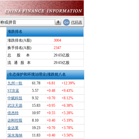
代码表
涨跌排名
涨跌排名(A股)
3004
换手排名(A股)
2347
总
股
本
29.65亿股
流
通
股
本
29.65亿股
(生态保护和环境治理业)涨跌前八名
九州一轨
61.78
+6.81
+12.39%
ST京蓝
5.57
+0.48
+9.43%
中赋科技
9.32
+0.70
+8.12%
武汉天源
15.83
+0.95
+6.38%
倍杰特
10.97
+0.55
+5.28%
达刚控股
8.10
+0.40
+5.19%
金达莱
19.23
+0.70
+3.78%
深水海纳
11.83
+0.40
+3.50%