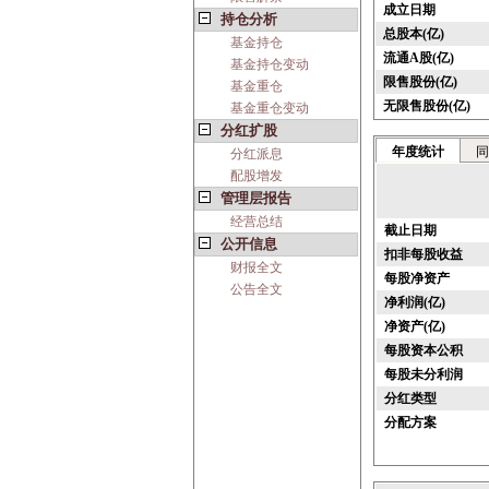
成立日期
持仓分析
总股本(亿)
基金持仓
流通A股(亿)
基金持仓变动
限售股份(亿)
基金重仓
无限售股份(亿)
基金重仓变动
分红扩股
年度统计
同
分红派息
配股增发
管理层报告
经营总结
截止日期
公开信息
扣非每股收益
财报全文
每股净资产
公告全文
净利润(亿)
净资产(亿)
每股资本公积
每股未分利润
分红类型
分配方案