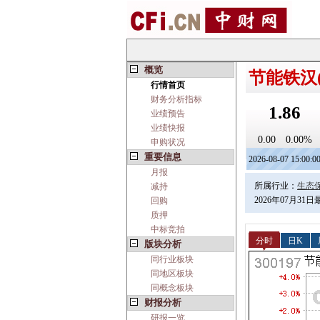
概览
节能铁汉(3
行情首页
财务分析指标
1.86
业绩预告
业绩快报
0.00
0.00%
申购状况
重要信息
2026-08-07 15:00:0
月报
所属行业：
生态
减持
2026年07月31
回购
质押
中标竞拍
分时
日K
版块分析
同行业板块
同地区板块
同概念板块
财报分析
研报一览