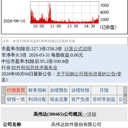
注意：本页行情存在延时,即时价格以交易所为准
市盈率/扣除后:227.3倍/258.2倍
计算公式说明
市净率:8.5倍 2026-03-31 每股收益:0.06元
中位市盈率/扣除后:95.2倍/100.8倍
行业:
软件和信息技术服务业
2026年08月04日最新公告：
关于回购公司股份进展的公告
(更
多)
行情首页
财务指标
业绩预告
业绩快报
月报
减
<
>
研报一览
利润分配
现金流量
资产负债
非经常损益
公司
高伟达(300465)公司概况
>>详细
公司名称
高伟达软件股份有限公司