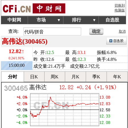
切换到
电脑版
中财网
市场
排行
自选股
▼
▼
查询:
取消
高伟达(300465)
12.82↑
今 开:
12.5
最 高:
13.1
振幅:6.8%
0.24/1.91%
昨 收:12.6
最 低:
12.3
换手:4.8%
15:00:00
成交量:21.4万手 成交额:2.7亿元
分时
日K
周K
月K
季K
年K