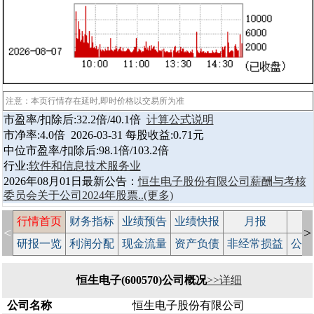
注意：本页行情存在延时,即时价格以交易所为准
市盈率/扣除后:32.2倍/40.1倍
计算公式说明
市净率:4.0倍 2026-03-31 每股收益:0.71元
中位市盈率/扣除后:98.1倍/103.2倍
行业:
软件和信息技术服务业
2026年08月01日最新公告：
恒生电子股份有限公司薪酬与考核
委员会关于公司2024年股票..
(更多)
行情首页
财务指标
业绩预告
业绩快报
月报
减
<
>
研报一览
利润分配
现金流量
资产负债
非经常损益
公司
恒生电子(600570)公司概况
>>详细
公司名称
恒生电子股份有限公司