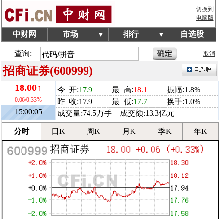
切换到
电脑版
中财网
市场
排行
自选股
▼
▼
查询:
取消
招商证券(600999)
18.00↑
今 开:
17.9
最 高:
18.1
振幅:1.8%
0.06/0.33%
昨 收:17.9
最 低:
17.7
换手:1.0%
15:00:05
成交量:74.5万手 成交额:13.3亿元
分时
日K
周K
月K
季K
年K