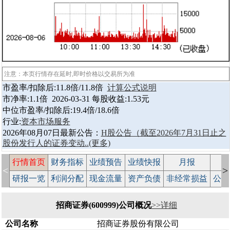
注意：本页行情存在延时,即时价格以交易所为准
市盈率/扣除后:11.8倍/11.8倍
计算公式说明
市净率:1.1倍 2026-03-31 每股收益:1.53元
中位市盈率/扣除后:19.4倍/18.6倍
行业:
资本市场服务
2026年08月07日最新公告：
H股公告（截至2026年7月31日止之
股份发行人的证券变动..
(更多)
行情首页
财务指标
业绩预告
业绩快报
月报
减
<
>
研报一览
利润分配
现金流量
资产负债
非经常损益
公司
招商证券(600999)公司概况
>>详细
公司名称
招商证券股份有限公司