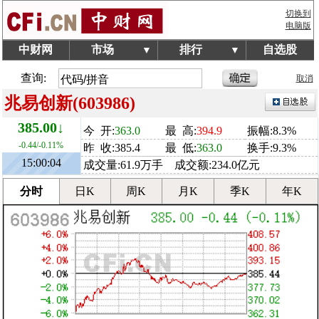
切换到
电脑版
中财网
市场
排行
自选股
▼
▼
查询:
取消
兆易创新(603986)
385.00↓
今 开:
363.0
最 高:
394.9
振幅:8.3%
-0.44/-0.11%
昨 收:385.4
最 低:
363.0
换手:9.3%
15:00:04
成交量:61.9万手 成交额:234.0亿元
分时
日K
周K
月K
季K
年K