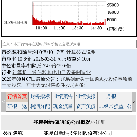
注意：本页行情存在延时,即时价格以交易所为准
市盈率/扣除后:94.0倍/101.7倍
计算公式说明
市净率:10.6倍 2026-03-31 每股收益:4.10元
中位市盈率/扣除后:74.0倍/79.6倍
行业:
计算机、通信和其他电子设备制造业
2026年08月07日最新公告：
兆易创新关于回购A股股份事项前
十大股东、前十大无限售条件股..
(更多)
行情首页
财务指标
业绩预告
业绩快报
月报
减
<
>
研报一览
利润分配
现金流量
资产负债
非经常损益
公司
兆易创新(603986)公司概况
>>详细
公司名称
兆易创新科技集团股份有限公司