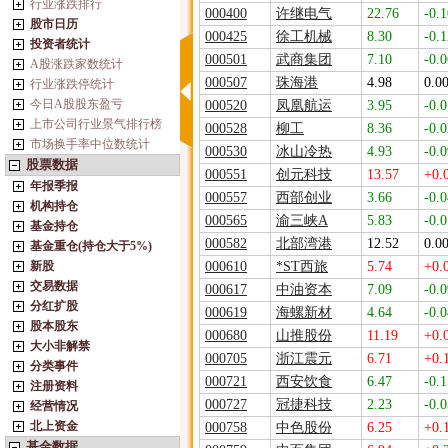
行业涨跌排行
000400
许继电气
22.76
-0.1
股市日历
000425
徐工机械
8.30
-0.1
投资者统计
000501
武商集团
7.10
-0.0
A股涨跌家数统计
000507
珠海港
4.98
0.0
行业涨跌停统计
今日A股股东盈亏
000520
凤凰航运
3.95
-0.0
上市公司行业景气排行榜
000528
柳工
8.36
-0.0
市场换手率中位数统计
000530
冰山冷热
4.93
-0.0
股票数据
000551
创元科技
13.57
+0.
年报季报
000557
西部创业
3.66
-0.0
机构持仓
000565
渝三峡A
5.83
-0.0
基金持仓
000582
北部湾港
12.52
0.0
基金重仓(持仓大于5%)
新股
000610
*ST西旅
5.74
+0.
交易数据
000617
中油资本
7.09
-0.0
分红扩股
000619
海螺新材
4.64
-0.0
股本股东
000680
山推股份
11.19
+0.
大小非解禁
000705
浙江震元
6.71
+0.
分类事件
000721
西安饮食
6.47
-0.1
注册资料
000727
冠捷科技
2.23
-0.0
经营情况
北上资金
000758
中色股份
6.25
+0.
基金数据