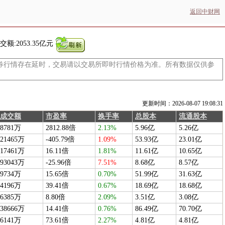
返回中财网
交额:
2053.35亿元
券行情存在延时，交易请以交易所即时行情价格为准。所有数据仅供参
更新时间：2026-08-07 19:08:31
成交额
市盈率
换手率
总股本
流通股本
8781万
2812.88倍
2.13%
5.96亿
5.26亿
21465万
-405.79倍
1.09%
53.93亿
23.01亿
17461万
16.11倍
1.81%
11.61亿
10.65亿
93043万
-25.96倍
7.51%
8.68亿
8.57亿
9734万
15.65倍
0.70%
51.99亿
31.63亿
4196万
39.41倍
0.67%
18.69亿
18.68亿
6385万
8.80倍
2.09%
3.51亿
3.08亿
38666万
14.41倍
0.76%
86.49亿
70.70亿
6141万
73.61倍
2.27%
4.81亿
4.81亿