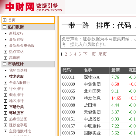
首页
一带一路
排序：代码
热门数据
新股发行
免责声明：证券数据为本网搜集归纳，
最新财报
考，据此入市风险自担。
最新基金重仓股
热点雷达
1
2
3
4
5
下一页
尾页
高送转
市场统计
代码↑
名称
最新
涨
我的自选股
技术选股
000011
深物业A
7.76
-0.3
全部A股排行
000039
中集集团
8.58
+0.
行业排行
000065
北方国际
9.11
-0.0
概念排行
000070
特发信息
14.65
+0.
地区排行
000088
盐田港
4.44
-0.0
市场分类
000090
天健集团
3.37
-0.0
环球股市
热点雷达图
000151
中成股份
9.93
-0.1
涨跌金字塔
000157
中联重科
7.22
-0.0
主要指数对比
000159
国际实业
5.62
-0.1