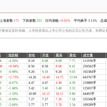
上涨家数:
171
下跌家数:
253
日均涨幅:
+0.01%
平均换手:
3.11%
总成
尽量保证及时准确，入市投资请以上市公司公布的正式公告为准。本网证
跌
涨跌幅
前收
开盘
最高
最低
成交量
4
-4.20%
8.10
8.08
8.08
7.75
111936手
08
+0.94%
8.50
8.50
8.68
8.41
250502手
9
-0.98%
9.20
9.18
9.20
9.03
192384手
39
+2.73%
14.26
14.40
14.75
13.94
643767手
3
-0.67%
4.47
4.47
4.48
4.39
219889手
5
-1.46%
3.42
3.40
3.40
3.32
125037手
6
-1.59%
10.09
10.15
10.15
9.80
64493手
5
-0.69%
7.27
7.27
7.30
7.18
535506手
5
-2.60%
5.77
5.77
5.78
5.54
109289手