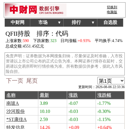
切换到
电脑版
中财网
市场
排行
自选股
▼
▼
QFII持股
排序：代码
上涨家数:
590
下跌家数:
323
日均涨幅:
+0.93%
平均换手:
4.74%
总成交额:
4551.45亿元
免责声明：证券数据为本网搜集归纳，尽量保证及时准确，入市投
资请以上市公司公布的正式公告为准。本网证券行情存在延时，交
易请以交易所即时行情价格为准。所有数据仅供参考，据此入市风
险自担。
下一页
尾页
更新时间：2026-08-06 22:33:36
名称
最新
涨跌
涨跌幅
南玻A
3.89
-0.07
-1.77%
沙河股份
10.10
-0.03
-0.30%
*ST康佳A
2.59
-0.03
-1.15%
特发信息
14.26
+0.09
+0.64%