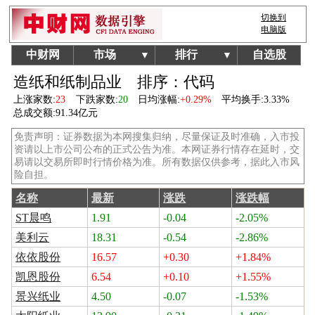
切换到
电脑版
中财网
市场
排行
自选股
▼
▼
造纸和纸制品业
排序：代码
上涨家数:
23
下跌家数:
20
日均涨幅:
+0.29%
平均换手:
3.33%
总成交额:
91.34亿元
免责声明：证券数据为本网搜集归纳，尽量保证及时准确，入市投
资请以上市公司公布的正式公告为准。本网证券行情存在延时，交
易请以交易所即时行情价格为准。所有数据仅供参考，据此入市风
险自担。
名称
最新
涨跌
涨跌幅
ST晨鸣
1.91
-0.04
-2.05%
美利云
18.31
-0.54
-2.86%
依依股份
16.57
+0.30
+1.84%
凯恩股份
6.54
+0.10
+1.55%
景兴纸业
4.50
-0.07
-1.53%