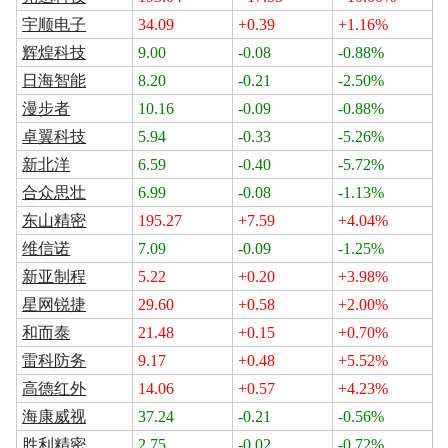
宇顺电子
34.09
+0.39
+1.16%
辉煌科技
9.00
-0.08
-0.88%
日海智能
8.20
-0.21
-2.50%
漫步者
10.16
-0.09
-0.88%
卓翼科技
5.94
-0.33
-5.26%
新北洋
6.59
-0.40
-5.72%
合众思壮
6.99
-0.08
-1.13%
东山精密
195.27
+7.59
+4.04%
维信诺
7.09
-0.09
-1.25%
新亚制程
5.22
+0.20
+3.98%
星网锐捷
29.60
+0.58
+2.00%
和而泰
21.48
+0.15
+0.70%
雷科防务
9.17
+0.48
+5.52%
高德红外
14.06
+0.57
+4.23%
海康威视
37.24
-0.21
-0.56%
胜利精密
2.75
-0.02
-0.72%