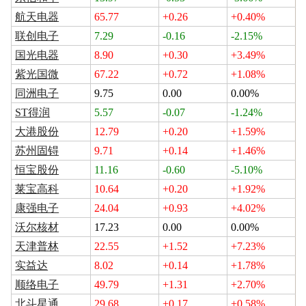
航天电器
65.77
+0.26
+0.40%
联创电子
7.29
-0.16
-2.15%
国光电器
8.90
+0.30
+3.49%
紫光国微
67.22
+0.72
+1.08%
同洲电子
9.75
0.00
0.00%
ST得润
5.57
-0.07
-1.24%
大港股份
12.79
+0.20
+1.59%
苏州固锝
9.71
+0.14
+1.46%
恒宝股份
11.16
-0.60
-5.10%
莱宝高科
10.64
+0.20
+1.92%
康强电子
24.04
+0.93
+4.02%
沃尔核材
17.23
0.00
0.00%
天津普林
22.55
+1.52
+7.23%
实益达
8.02
+0.14
+1.78%
顺络电子
49.79
+1.31
+2.70%
北斗星通
29.68
+0.17
+0.58%