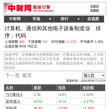
切换到
电脑版
中财网
市场
排行
自选股
▼
▼
计算机、通信和其他电子设备制造业
排
序：代码
上涨家数:
469
下跌家数:
192
日均涨幅:
+2.23%
平均换手:
5.38%
总成交额:
9038.78亿元
免责声明：证券数据为本网搜集归纳，尽量保证及时准确，入市投
资请以上市公司公布的正式公告为准。本网证券行情存在延时，交
易请以交易所即时行情价格为准。所有数据仅供参考，据此入市风
险自担。
下一页
尾页
更新时间：2026-08-08 13:19:16
名称
最新
涨跌
涨跌幅
*ST康佳A
2.56
-0.03
-1.16%
深华发A
10.92
-0.14
-1.27%
深科技
40.85
+0.94
+2.36%