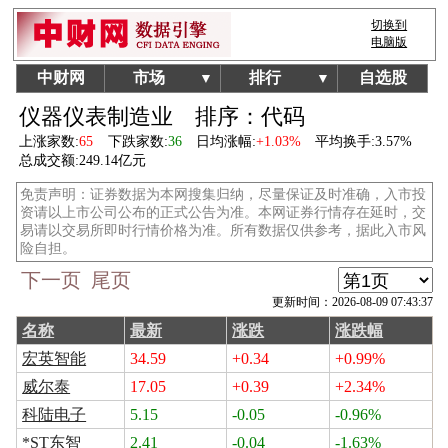
切换到
电脑版
中财网
市场
排行
自选股
▼
▼
仪器仪表制造业
排序：代码
上涨家数:
65
下跌家数:
36
日均涨幅:
+1.03%
平均换手:
3.57%
总成交额:
249.14亿元
免责声明：证券数据为本网搜集归纳，尽量保证及时准确，入市投
资请以上市公司公布的正式公告为准。本网证券行情存在延时，交
易请以交易所即时行情价格为准。所有数据仅供参考，据此入市风
险自担。
下一页
尾页
更新时间：2026-08-09 07:43:37
名称
最新
涨跌
涨跌幅
宏英智能
34.59
+0.34
+0.99%
威尔泰
17.05
+0.39
+2.34%
科陆电子
5.15
-0.05
-0.96%
*ST东智
2.41
-0.04
-1.63%