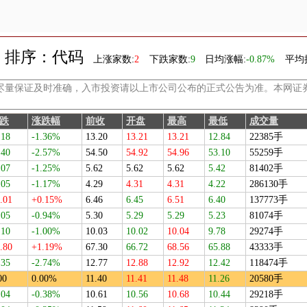
排序：代码
上涨家数:
2
下跌家数:
9
日均涨幅:
-0.87%
平均
尽量保证及时准确，入市投资请以上市公司公布的正式公告为准。本网证
跌
涨跌幅
前收
开盘
最高
最低
成交量
.18
-1.36%
13.20
13.21
13.21
12.84
22385手
.40
-2.57%
54.50
54.92
54.96
53.10
55259手
.07
-1.25%
5.62
5.62
5.62
5.42
81402手
.05
-1.17%
4.29
4.31
4.31
4.22
286130手
.01
+0.15%
6.46
6.45
6.51
6.40
137773手
.05
-0.94%
5.30
5.29
5.29
5.23
81074手
.10
-1.00%
10.03
10.02
10.04
9.78
29274手
.80
+1.19%
67.30
66.72
68.56
65.88
43333手
.35
-2.74%
12.77
12.88
12.92
12.42
118474手
00
0.00%
11.40
11.41
11.48
11.26
20580手
.04
-0.38%
10.61
10.56
10.68
10.44
29218手