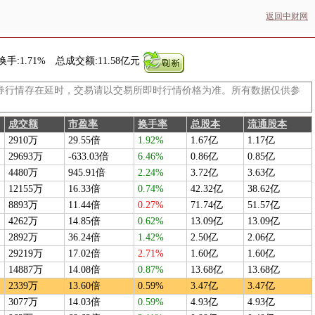
返回中财网
换手:
1.71%
总成交额:
11.58亿元
券行情存在延时，交易请以交易所即时行情价格为准。所有数据仅供参
成交额
市盈率
换手率
总股本
流通股本
2910万
29.55倍
1.92%
1.67亿
1.17亿
29693万
-633.03倍
6.46%
0.86亿
0.85亿
4480万
945.91倍
2.24%
3.72亿
3.63亿
12155万
16.33倍
0.74%
42.32亿
38.62亿
8893万
11.44倍
0.27%
71.74亿
51.57亿
4262万
14.85倍
0.62%
13.09亿
13.09亿
2892万
36.24倍
1.42%
2.50亿
2.06亿
29219万
17.02倍
2.71%
1.60亿
1.60亿
14887万
14.08倍
0.87%
13.68亿
13.68亿
2339万
13.60倍
0.59%
3.47亿
3.47亿
3077万
14.03倍
0.59%
4.93亿
4.93亿