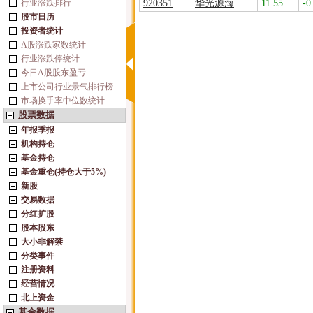
行业涨跌排行
920351
华光源海
11.55
-0
股市日历
投资者统计
A股涨跌家数统计
行业涨跌停统计
今日A股股东盈亏
上市公司行业景气排行榜
市场换手率中位数统计
股票数据
年报季报
机构持仓
基金持仓
基金重仓(持仓大于5%)
新股
交易数据
分红扩股
股本股东
大小非解禁
分类事件
注册资料
经营情况
北上资金
基金数据