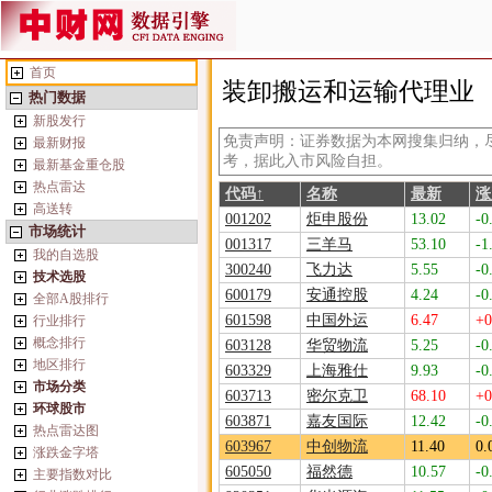
首页
装卸搬运和运输代理业
热门数据
新股发行
免责声明：证券数据为本网搜集归纳，
最新财报
考，据此入市风险自担。
最新基金重仓股
热点雷达
代码↑
名称
最新
涨
高送转
001202
炬申股份
13.02
-0
市场统计
001317
三羊马
53.10
-1
我的自选股
300240
飞力达
5.55
-0
技术选股
600179
安通控股
4.24
-0
全部A股排行
601598
中国外运
6.47
+0
行业排行
概念排行
603128
华贸物流
5.25
-0
地区排行
603329
上海雅仕
9.93
-0
市场分类
603713
密尔克卫
68.10
+0
环球股市
603871
嘉友国际
12.42
-0
热点雷达图
603967
中创物流
11.40
0.
涨跌金字塔
605050
福然德
10.57
-0
主要指数对比