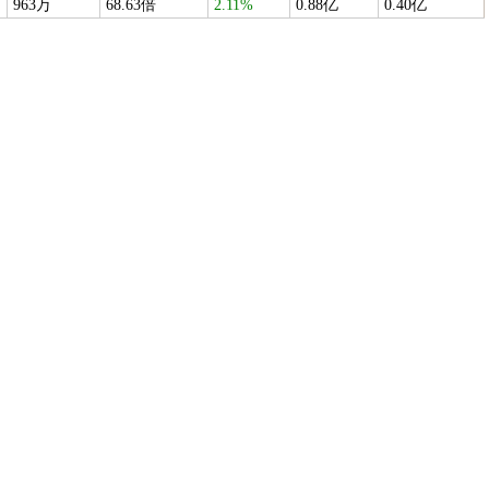
963万
68.63倍
2.11%
0.88亿
0.40亿